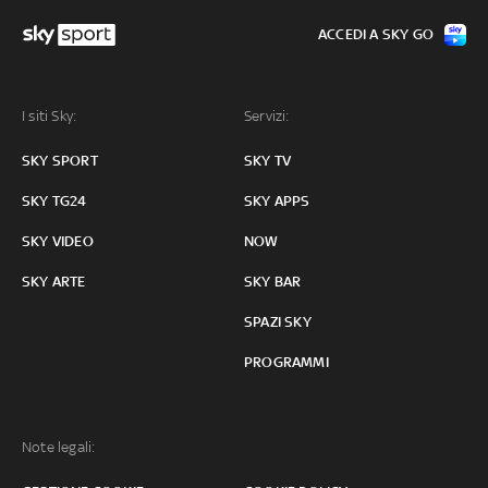
ACCEDI A SKY GO
I siti Sky:
Servizi:
SKY SPORT
SKY TV
SKY TG24
SKY APPS
SKY VIDEO
NOW
SKY ARTE
SKY BAR
SPAZI SKY
PROGRAMMI
Note legali: