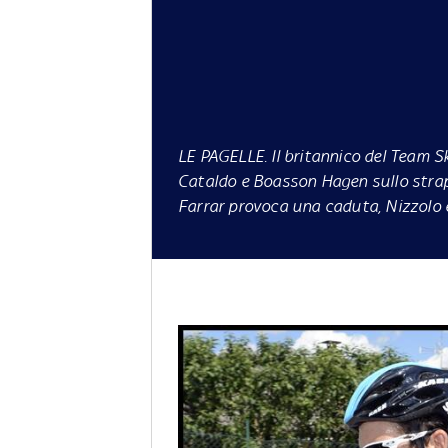
LE PAGELLE.
Il britannico del Team S
Cataldo e Boasson Hagen sullo strappe
Farrar provoca una caduta, Nizzolo