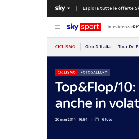
Esplora tutte le offerte S
In evidenza:
RI
CICLISMO
Giro D'Italia
Tour De F
CICLISMO
FOTOGALLERY
Top&Flop/10: 
anche in vola
20 mag 2014 - 16:54
6 foto