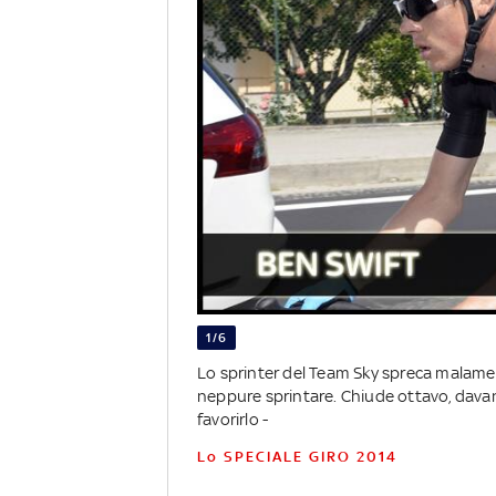
1/6
Lo sprinter del Team Sky spreca malame
neppure sprintare. Chiude ottavo, davant
favorirlo -
Lo SPECIALE GIRO 2014