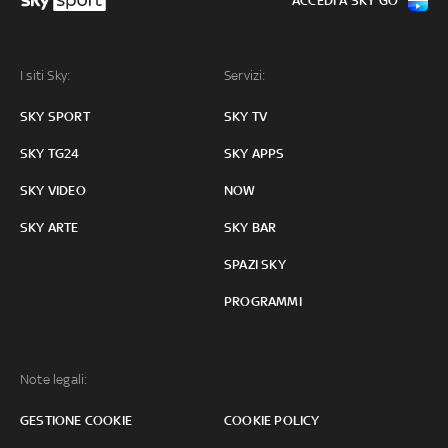
ACCEDI A SKY GO
I siti Sky:
Servizi:
SKY SPORT
SKY TV
SKY TG24
SKY APPS
SKY VIDEO
NOW
SKY ARTE
SKY BAR
SPAZI SKY
PROGRAMMI
Note legali:
GESTIONE COOKIE
COOKIE POLICY