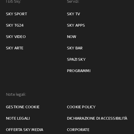
I siti Sky:
Servizi:
SKY SPORT
SKY TV
SKY TG24
SKY APPS
SKY VIDEO
NOW
SKY ARTE
SKY BAR
SPAZI SKY
PROGRAMMI
Note legali:
GESTIONE COOKIE
COOKIE POLICY
NOTE LEGALI
DICHIARAZIONE DI ACCESSIBILITÀ
OFFERTA SKY MEDIA
CORPORATE