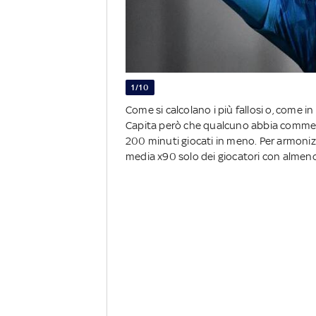
1/10
Come si calcolano i più fallosi o, come i
Capita però che qualcuno abbia commesso
200 minuti giocati in meno. Per armoniz
media x90 solo dei giocatori con almeno 