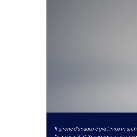
Il girone d’andata è già finito in arc
"di specialità". Scopriamo quali sono