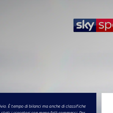
hivio. È tempo di bilanci ma anche di classifiche
 stati i giocatori con meno falli commessi. Per