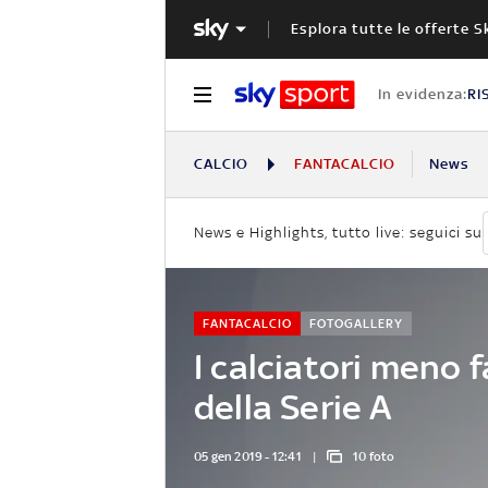
Esplora tutte le offerte S
In evidenza:
RI
CALCIO
FANTACALCIO
News
News e Highlights, tutto live: seguici su
FANTACALCIO
FOTOGALLERY
I calciatori meno f
della Serie A
05 gen 2019 - 12:41
10 foto