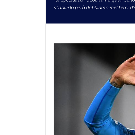
stabilirlo però dobbiamo metterci d’