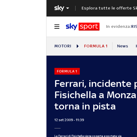
Esplora tutte le offerte S
In evidenza:
RI
MOTORI
FORMULA 1
News
FORMULA 1
Ferrari, incidente 
Fisichella a Monza
torna in pista
12 set 2009 - 11:39
La Ferrari di Fisichella viene coperta e portata via