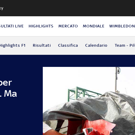
ky
SULTATI LIVE
HIGHLIGHTS
MERCATO
MONDIALE
WIMBLEDO
Highlights F1
Risultati
Classifica
Calendario
Team - Pil
per
. Ma