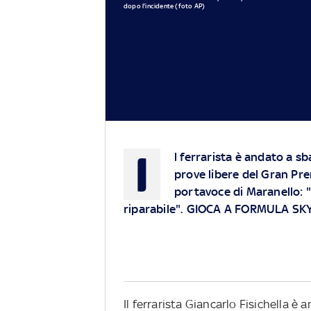
dopo l'incidente (foto AP)
I
l ferrarista è andato a s
prove libere del Gran Prem
portavoce di Maranello: 
riparabile". GIOCA A FORMULA SK
Il ferrarista Giancarlo Fisichella 