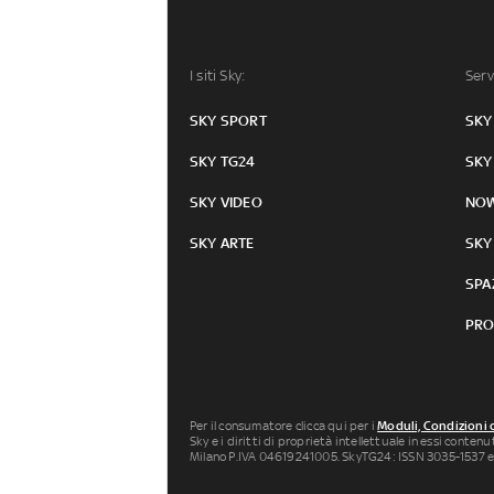
I siti Sky:
Serv
SKY SPORT
SKY
SKY TG24
SKY
SKY VIDEO
NO
SKY ARTE
SKY
SPA
PRO
Per il consumatore clicca qui per i
Moduli, Condizioni 
Sky e i diritti di proprietà intellettuale in essi conten
Milano P.IVA 04619241005. SkyTG24: ISSN 3035-1537 e