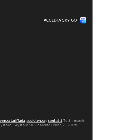
ACCEDI A SKY GO
renza tariffaria
,
assistenza
e
contatti
. Tutti i marchi
 Italia - Sky Italia Srl Via Monte Penice, 7 - 20138