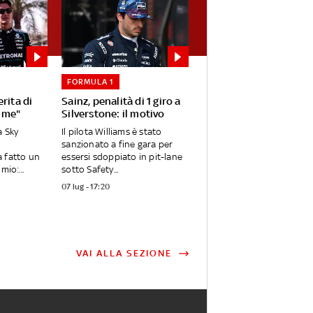
FORMULA 1
rita di
Sainz, penalità di 1 giro a
a me"
Silverstone: il motivo
a Sky
Il pilota Williams è stato
sanzionato a fine gara per
a fatto un
essersi sdoppiato in pit-lane
mio:...
sotto Safety...
07 lug - 17:20
VAI ALLA SEZIONE