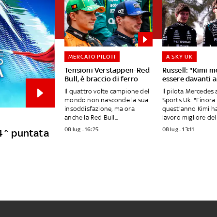
MERCATO PILOTI
A SKY UK
Tensioni Verstappen-Red
Russell: "Kimi me
Bull, è braccio di ferro
essere davanti 
Il quattro volte campione del
Il pilota Mercedes 
mondo non nasconde la sua
Sports Uk: "Finora
insoddisfazione, ma ora
quest'anno Kimi h
anche la Red Bull...
lavoro migliore del 
08 lug - 16:25
08 lug - 13:11
 4^ puntata