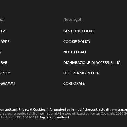
izi:
Note legali:
 TV
GESTIONE COOKIE
 APPS
COOKIE POLICY
W
NOTE LEGALI
 BAR
DICHIARAZIONE DI ACCESSIBILITÀ
ZI SKY
OFFERTA SKY MEDIA
GRAMMI
CORPORATE
contrattuali
,
Privacy & Cookies
,
informazioni sulle modifiche contrattuali
o per
traspa
uti, sono di proprietà di Sky international AG e sono utilizzati su licenza. Copyright 2026 Sky
 SkySport: ISSN 3035-1545.
Segnalazione Abusi