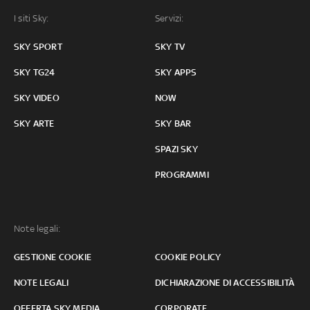
I siti Sky:
Servizi:
SKY SPORT
SKY TV
SKY TG24
SKY APPS
SKY VIDEO
NOW
SKY ARTE
SKY BAR
SPAZI SKY
PROGRAMMI
Note legali:
GESTIONE COOKIE
COOKIE POLICY
NOTE LEGALI
DICHIARAZIONE DI ACCESSIBILITÀ
OFFERTA SKY MEDIA
CORPORATE