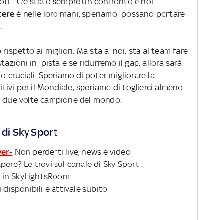
oti-. C'è stato sempre un confronto e noi
tere
è nelle loro mani, speriamo possano portare
.
 rispetto ai migliori. Ma sta a noi, sta al team fare
tazioni in pista e se ridurremo il gap, allora sarà
 cruciali. Speriamo di poter migliorare la
vi per il Mondiale, speriamo di toglierci almeno
il due volte campione del mondo.
 di Sky Sport
ver-
Non perderti live, news e video
pere? Le trovi sul canale di Sky Sport
 in SkyLightsRoom
 disponibili e attivale subito