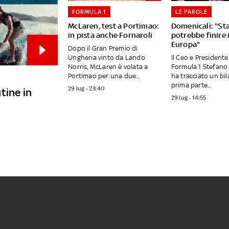
FORMULA 1
LE PAROLE
McLaren, test a Portimao:
Domenicali: "St
in pista anche Fornaroli
potrebbe finire 
Europa"
Dopo il Gran Premio di
Ungheria vinto da Lando
Il Ceo e Presidente
Norris, McLaren è volata a
Formula 1 Stefano
Portimao per una due...
ha tracciato un bil
prima parte...
29 lug - 23:40
utine in
29 lug - 14:55