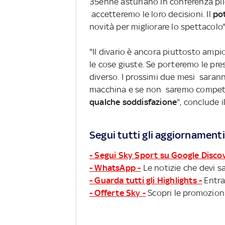
35enne asturiano in conferenza pil
accetteremo le loro decisioni. Il
po
novità per migliorare lo spettacolo"
"Il divario è ancora piuttosto ampio
le cose giuste. Se porteremo le pres
diverso. I prossimi due mesi saranno
macchina e se non saremo competiti
qualche soddisfazione
", conclude 
Segui tutti gli aggiornamenti
- Segui Sky Sport su Google Disco
- WhatsApp -
Le notizie che devi sa
- Guarda tutti gli Highlights -
Entra
- Offerte Sky -
Scopri le promozioni