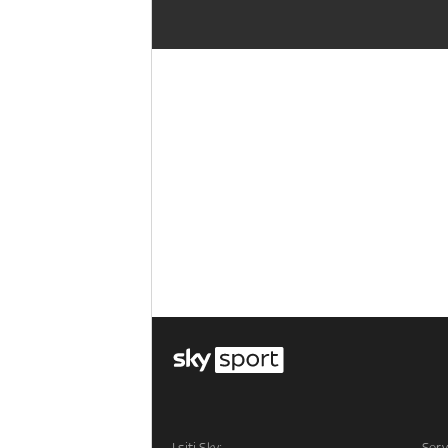
I siti Sky:
Serv