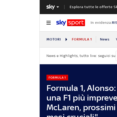
Esplora tutte le offerte S
In evidenza:
RI
MOTORI
FORMULA 1
News
News e Highlights, tutto live: seguici su
FORMULA 1
Formula 1, Alonso:
una F1 più impreve
McLaren, prossimi
mesi cruciali"