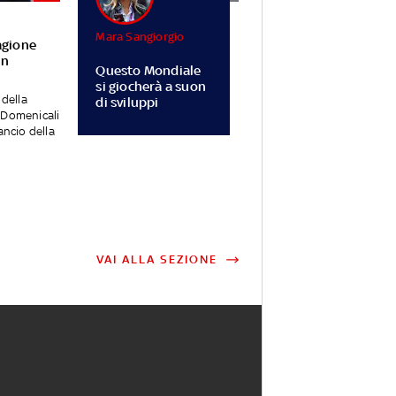
Mara Sangiorgio
agione
in
Questo Mondiale
si giocherà a suon
 della
di sviluppi
 Domenicali
ancio della
VAI ALLA SEZIONE