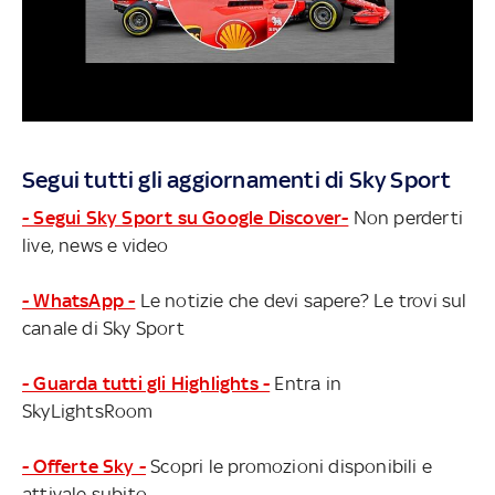
Segui tutti gli aggiornamenti di Sky Sport
- Segui Sky Sport su Google Discover-
Non perderti
live, news e video
- WhatsApp -
Le notizie che devi sapere? Le trovi sul
canale di Sky Sport
- Guarda tutti gli Highlights -
Entra in
SkyLightsRoom
- Offerte Sky -
Scopri le promozioni disponibili e
attivale subito