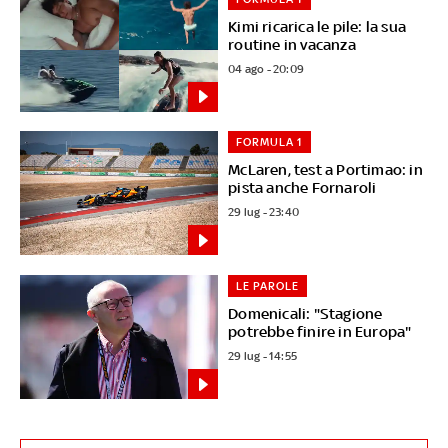
Kimi ricarica le pile: la sua
routine in vacanza
04 ago - 20:09
FORMULA 1
McLaren, test a Portimao: in
pista anche Fornaroli
29 lug - 23:40
LE PAROLE
Domenicali: "Stagione
potrebbe finire in Europa"
29 lug - 14:55