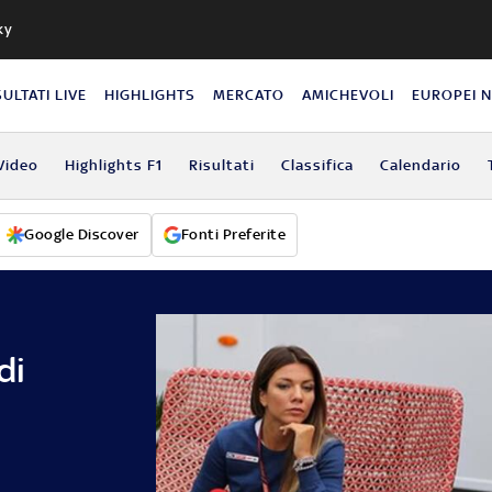
ky
SULTATI LIVE
HIGHLIGHTS
MERCATO
AMICHEVOLI
EUROPEI 
Video
Highlights F1
Risultati
Classifica
Calendario
Google Discover
Fonti Preferite
di