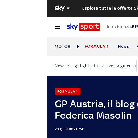
Esplora tutte le offerte S
In evidenza:
RI
MOTORI
FORMULA 1
News
News e Highlights, tutto live: seguici su
FORMULA 1
GP Austria, il blog 
Federica Masolin
28 giu 2018 - 07:45