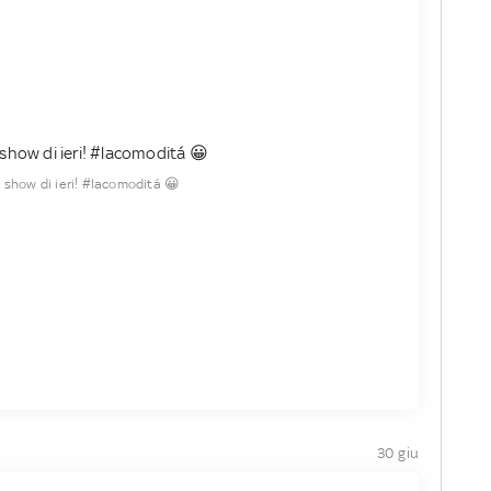
o show di ieri! #lacomoditá 😀
30 giu