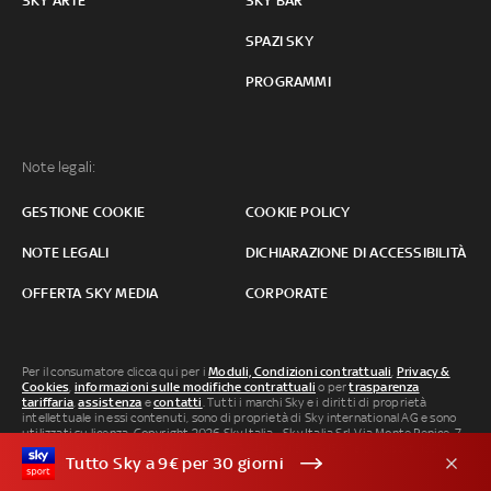
SKY ARTE
SKY BAR
SPAZI SKY
PROGRAMMI
Note legali:
GESTIONE COOKIE
COOKIE POLICY
NOTE LEGALI
DICHIARAZIONE DI ACCESSIBILITÀ
OFFERTA SKY MEDIA
CORPORATE
Per il consumatore clicca qui per i
Moduli, Condizioni contrattuali
,
Privacy &
Cookies
,
informazioni sulle modifiche contrattuali
o per
trasparenza
tariffaria
,
assistenza
e
contatti
. Tutti i marchi Sky e i diritti di proprietà
intellettuale in essi contenuti, sono di proprietà di Sky international AG e sono
utilizzati su licenza. Copyright 2026 Sky Italia - Sky Italia Srl Via Monte Penice, 7 -
20138 Milano P.IVA 04619241005. SkyTG24: ISSN 3035-1537 e SkySport: ISSN
Tutto Sky a 9€ per 30 giorni
3035-1545.
Segnalazione Abusi