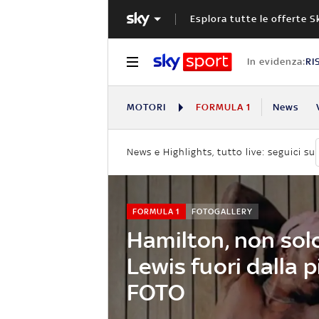
Esplora tutte le offerte S
In evidenza:
RI
MOTORI
FORMULA 1
News
News e Highlights, tutto live: seguici su
FORMULA 1
FOTOGALLERY
Hamilton, non solo
Lewis fuori dalla p
FOTO