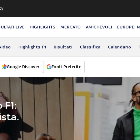
ky
SULTATI LIVE
HIGHLIGHTS
MERCATO
AMICHEVOLI
EUROPEI 
Video
Highlights F1
Risultati
Classifica
Calendario
Google Discover
Fonti Preferite
 F1:
ista.