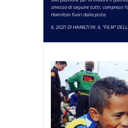
smesso di seguire tutti, compreso l'a
Hamilton fuori dalla pista
IL 2021 DI HAMILTON: IL "FILM" DE