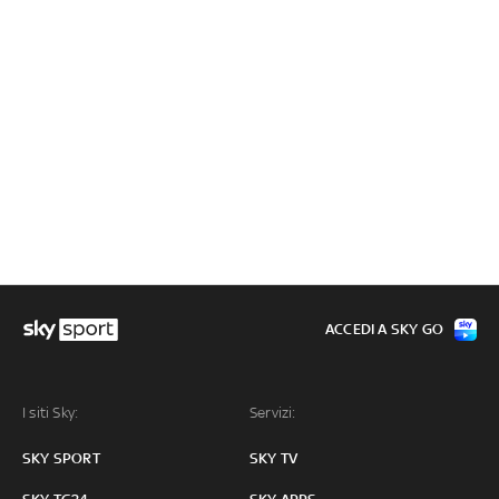
ACCEDI A SKY GO
I siti Sky:
Servizi:
SKY SPORT
SKY TV