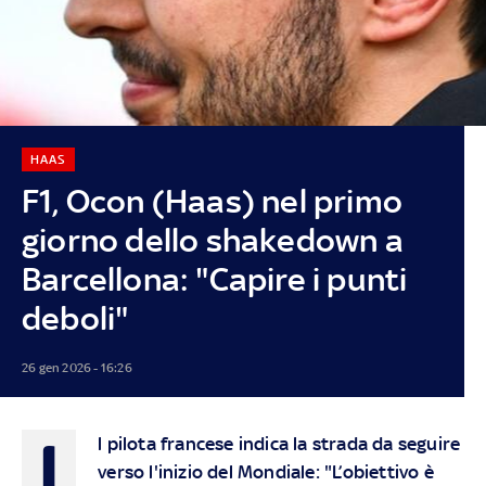
HAAS
F1, Ocon (Haas) nel primo
giorno dello shakedown a
Barcellona: "Capire i punti
deboli"
26 gen 2026 - 16:26
I
l pilota francese indica la strada da seguire
verso l'inizio del Mondiale: "L’obiettivo è