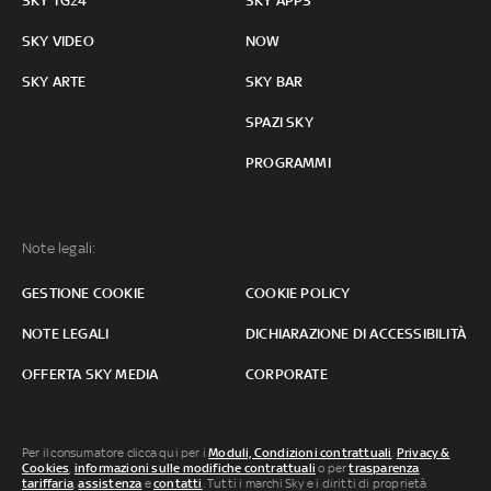
SKY TG24
SKY APPS
SKY VIDEO
NOW
SKY ARTE
SKY BAR
SPAZI SKY
PROGRAMMI
Note legali:
GESTIONE COOKIE
COOKIE POLICY
NOTE LEGALI
DICHIARAZIONE DI ACCESSIBILITÀ
OFFERTA SKY MEDIA
CORPORATE
Per il consumatore clicca qui per i
Moduli, Condizioni contrattuali
,
Privacy &
Cookies
,
informazioni sulle modifiche contrattuali
o per
trasparenza
tariffaria
,
assistenza
e
contatti
. Tutti i marchi Sky e i diritti di proprietà