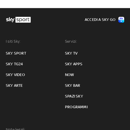
ACCEDI A SKY GO
I siti Sky:
Servizi:
SKY SPORT
SKY TV
SKY TG24
SKY APPS
SKY VIDEO
NOW
SKY ARTE
SKY BAR
SPAZI SKY
PROGRAMMI
Note legali: