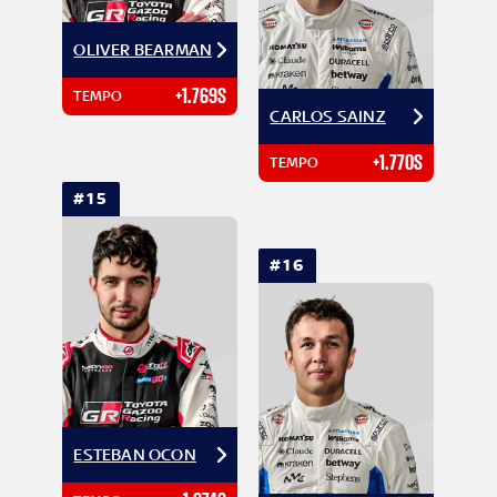
OLIVER BEARMAN
+1.769S
TEMPO
CARLOS SAINZ
+1.770S
TEMPO
#15
#16
ESTEBAN OCON