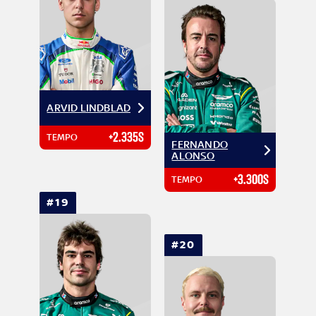
ARVID LINDBLAD
+2.335S
TEMPO
FERNANDO
ALONSO
+3.300S
TEMPO
#19
#20