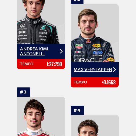
ANDREA KIMI
ANTONELLI
1:27:798
TEMPO
MAX VERSTAPPEN
+0.166S
TEMPO
#3
#4