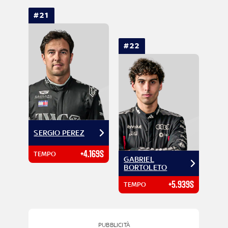
#21
#22
SERGIO PEREZ
+4.169S
TEMPO
GABRIEL
BORTOLETO
+5.939S
TEMPO
PUBBLICITÀ