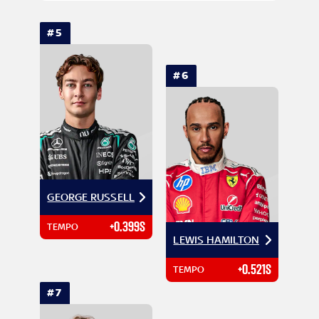
#5
#6
GEORGE RUSSELL
+0.399S
TEMPO
LEWIS HAMILTON
+0.521S
TEMPO
#7