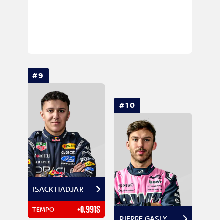
#9
#10
ISACK HADJAR
+0.991S
TEMPO
PIERRE GASLY