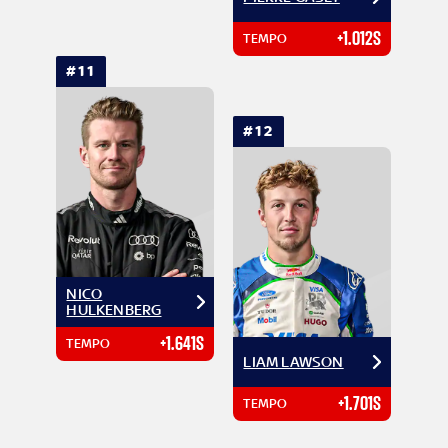
+1.012S
TEMPO
#11
#12
NICO
HULKENBERG
+1.641S
TEMPO
LIAM LAWSON
+1.701S
TEMPO