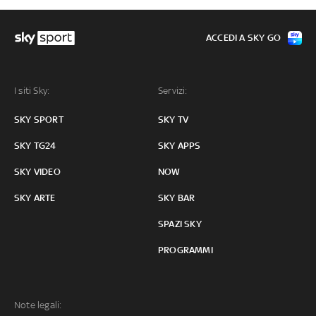
ACCEDI A SKY GO
I siti Sky:
Servizi:
SKY SPORT
SKY TV
SKY TG24
SKY APPS
SKY VIDEO
NOW
SKY ARTE
SKY BAR
SPAZI SKY
PROGRAMMI
Note legali: