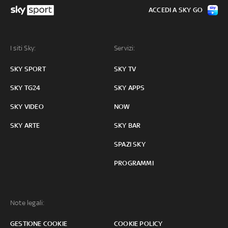
ACCEDI A SKY GO
I siti Sky:
Servizi:
SKY SPORT
SKY TV
SKY TG24
SKY APPS
SKY VIDEO
NOW
SKY ARTE
SKY BAR
SPAZI SKY
PROGRAMMI
Note legali:
GESTIONE COOKIE
COOKIE POLICY