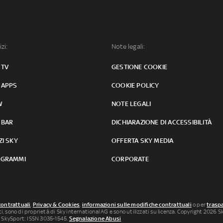
izi:
Note legali:
 TV
GESTIONE COOKIE
 APPS
COOKIE POLICY
W
NOTE LEGALI
 BAR
DICHIARAZIONE DI ACCESSIBILITÀ
ZI SKY
OFFERTA SKY MEDIA
GRAMMI
CORPORATE
contrattuali
,
Privacy & Cookies
,
informazioni sulle modifiche contrattuali
o per
traspa
uti, sono di proprietà di Sky international AG e sono utilizzati su licenza. Copyright 2026 Sky
 SkySport: ISSN 3035-1545.
Segnalazione Abusi