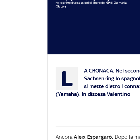
nelle prime due sessioni di libere del GP di Germania
(Getty)
L
A CRONACA.
Nel secon
Sachsenring
lo spagnol
si mette dietro i conn
(Yamaha). In discesa Valentino
Ancora
Aleix Espargaró.
Dopo la ma