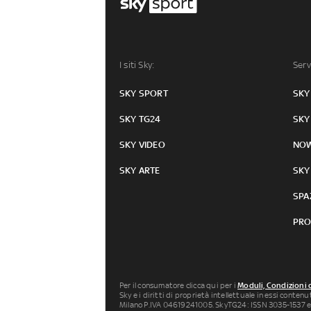
I siti Sky:
Serv
SKY SPORT
SKY
SKY TG24
SKY
SKY VIDEO
NO
SKY ARTE
SKY
SPA
PRO
Per il consumatore clicca qui per i
Moduli, Condizioni 
Sky e i diritti di proprietà intellettuale in essi conten
Milano P.IVA 04619241005. SkyTG24: ISSN 3035-1537 e