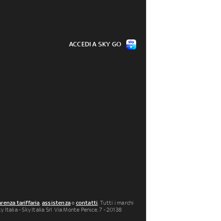
ACCEDI A SKY GO
renza tariffaria
,
assistenza
e
contatti
. Tutti i marchi
 Italia - Sky Italia Srl Via Monte Penice, 7 - 20138