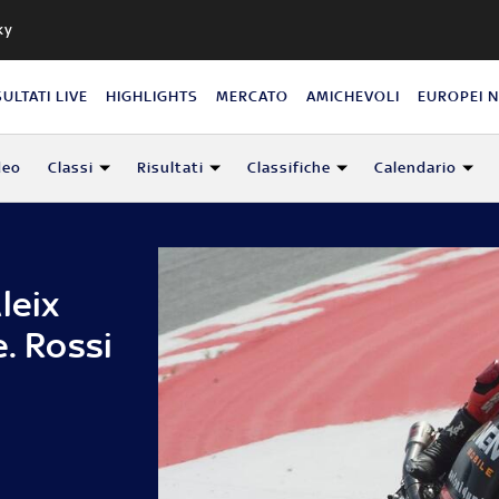
ky
SULTATI LIVE
HIGHLIGHTS
MERCATO
AMICHEVOLI
EUROPEI 
deo
Classi
Risultati
Classifiche
Calendario
leix
e. Rossi