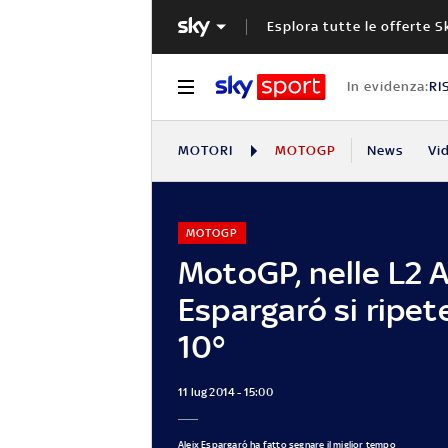
Esplora tutte le offerte S
In evidenza:
RI
MOTORI
MOTOGP
News
Vi
MOTOGP
MotoGP, nelle L2 A
Espargaró si ripet
10°
11 lug 2014 - 15:00
Aleix Espargaró ha fatto segnare il miglior tempo