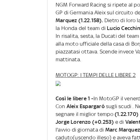
NGM Forward Racing si ripete al po
GP di Germania Aleix sul circuito 
Marquez (1.22.158).
Dietro di loro 
la Honda del team di
Lucio Cecchin
In risalita, sesta, la Ducati del te
alla moto ufficiale della casa di B
piazzatasi ottava. Scende invece Va
mattinata.
MOTOGP: I TEMPI DELLE LIBERE 2
Così le libere 1 -
In MotoGP il venerd
Con
Aleix Espargaró
sugli scudi . N
segnare il miglior tempo
(1.22.170)
Jorge Lorenzo (+0.253)
e di
Valen
l'avvio di giornata di
Marc Marquez
caduto(uscendo illeso) e aveva fat