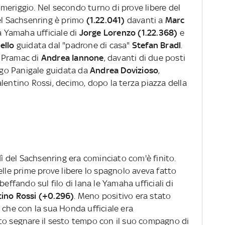
meriggio. Nel secondo turno di prove libere del
del Sachsenring è primo
(1.22.041)
davanti a
Marc
la Yamaha ufficiale di
Jorge Lorenzo (1.22.368)
e
ello
guidata dal "padrone di casa"
Stefan Bradl
.
am Pramac di
Andrea Iannone
, davanti di due posti
orgo Panigale guidata da
Andrea Dovizioso
,
lentino Rossi, decimo, dopo la terza piazza della
ì del Sachsenring era cominciato com'è finito.
elle prime prove libere lo spagnolo aveva fatto
beffando sul filo di lana le Yamaha ufficiali di
tino Rossi (+0.296)
. Meno positivo era stato
che con la sua Honda ufficiale era
to segnare il sesto tempo con il suo compagno di