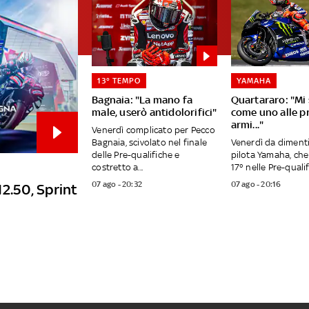
13° TEMPO
YAMAHA
Bagnaia: "La mano fa
Quartararo: "Mi
male, userò antidolorifici"
come uno alle p
armi..."
Venerdì complicato per Pecco
Bagnaia, scivolato nel finale
Venerdì da dimenti
delle Pre-qualifiche e
pilota Yamaha, che
costretto a...
17° nelle Pre-qualifi
07 ago - 20:32
07 ago - 20:16
12.50, Sprint