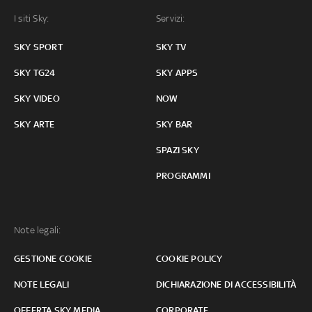
I siti Sky:
Servizi:
SKY SPORT
SKY TV
SKY TG24
SKY APPS
SKY VIDEO
NOW
SKY ARTE
SKY BAR
SPAZI SKY
PROGRAMMI
Note legali:
GESTIONE COOKIE
COOKIE POLICY
NOTE LEGALI
DICHIARAZIONE DI ACCESSIBILITÀ
OFFERTA SKY MEDIA
CORPORATE