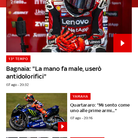
13° TEMPO
Bagnaia: "La mano fa male, userò
antidolorifici"
07 ago - 20:32
YAMAHA
Quartararo: "Mi sento come
uno alle prime armi..."
07 ago - 20:16