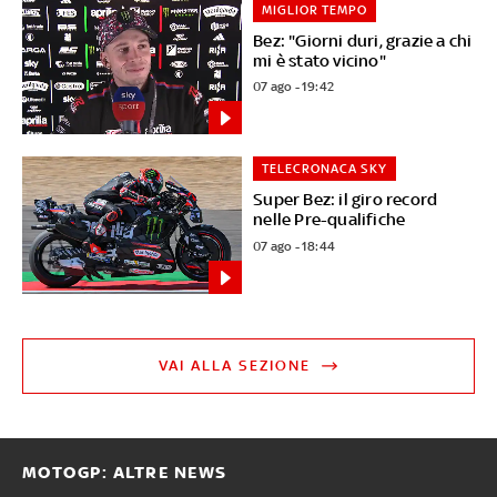
MIGLIOR TEMPO
Bez: "Giorni duri, grazie a chi
mi è stato vicino"
07 ago - 19:42
TELECRONACA SKY
Super Bez: il giro record
nelle Pre-qualifiche
07 ago - 18:44
VAI ALLA SEZIONE
MOTOGP: ALTRE NEWS