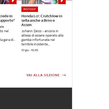
MOTOGP
crede in
Honda Lcr: Crutchlow in
supporto"
sella anche a Brno e
Assen
ale
to nel
Johann Zarco - ancora in
attesa di essere operato alla
a gara di...
gamba infortunata nel
terribile incidente...
10 giu - 15:45
VAI ALLA SEZIONE