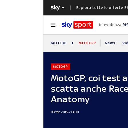
Esplora tutte le offerte S
In evidenza:
RI
MOTORI
MOTOGP
News
Vi
MOTOGP
MotoGP, coi test 
scatta anche Rac
Anatomy
03 feb 2015 - 13:00