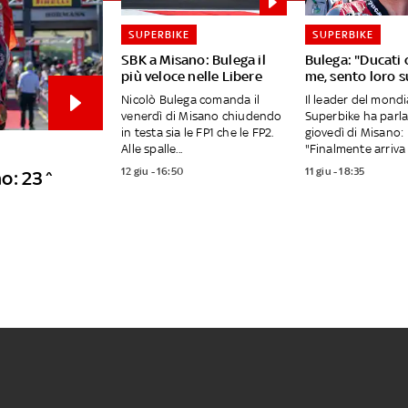
SUPERBIKE
SUPERBIKE
SBK a Misano: Bulega il
Bulega: "Ducati 
più veloce nelle Libere
me, sento loro 
Nicolò Bulega comanda il
Il leader del mondi
venerdì di Misano chiudendo
Superbike ha parla
in testa sia le FP1 che le FP2.
giovedì di Misano:
Alle spalle...
"Finalmente arriva l
12 giu - 16:50
11 giu - 18:35
no: 23^