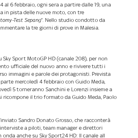
al 6 febbraio, ogni sera a partire dalle 19, una
a in pista delle nuove moto, con tre
tomy-Test Sepang
”. Nello studio condotto da
ommentare la tre giorni di prove in Malesia.
u Sky Sport MotoGP HD (canale 208), per non
to ufficiale del nuovo anno e rivivere tutti i
rso immagini e parole dei protagonisti. Prevista
si parte mercoledì 4 febbraio con Guido Meda,
ovedì 5 torneranno Sanchini e Lorenzi insieme a
 si ricompone il trio formato da Guido Meda, Paolo
l’inviato Sandro Donato Grosso, che racconterà
n interviste a piloti, team manager e direttori
in onda anche su Sky Sport24 HD: Il canale all