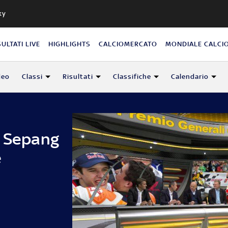
ky
SULTATI LIVE
HIGHLIGHTS
CALCIOMERCATO
MONDIALE CALCI
deo
Classi
Risultati
Classifiche
Calendario
a Sepang
e