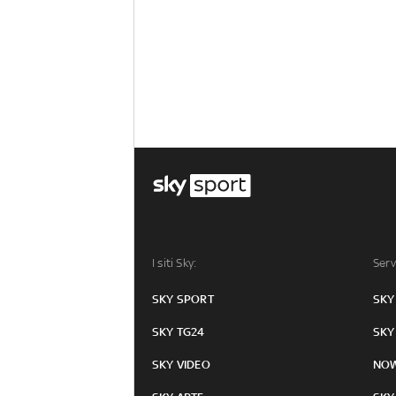
I siti Sky:
Serv
SKY SPORT
SKY
SKY TG24
SKY
SKY VIDEO
NO