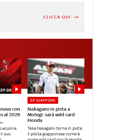
CLICCA QUI
GP GIAPPONE
nnova con
Nakagami in pista a
no al 2028
Motegi: sarà wild card
Honda
in
 Lecuona,
Taka Nakagami torna in pista:
il suo
il pilota giapponese correrà
...
come wild card con la Honda