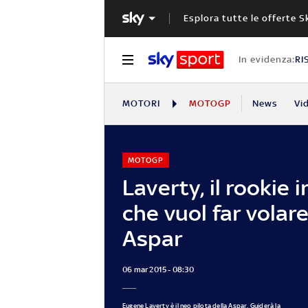
Esplora tutte le offerte S
In evidenza:
RI
MOTORI
MOTOGP
News
Vi
MOTOGP
Laverty, il rookie 
che vuol far volare
Aspar
06 mar 2015 - 08:30
Eugene Laverty è il neo pilota della Aspar. Guiderà la