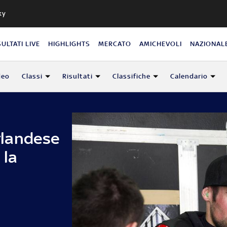
ky
SULTATI LIVE
HIGHLIGHTS
MERCATO
AMICHEVOLI
NAZIONAL
deo
Classi
Risultati
Classifiche
Calendario
irlandese
 la