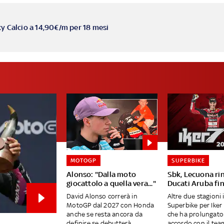
ky Calcio a 14,90€/m per 18 mesi
MOTOGP
SUPERBIKE
Alonso: "Dalla moto
Sbk, Lecuona ri
giocattolo a quella vera..."
Ducati Aruba fi
David Alonso correrà in
Altre due stagioni 
MotoGP dal 2027 con Honda
Superbike per Iker
anche se resta ancora da
che ha prolungato 
definire se debutterà...
accordo con il team