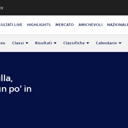
ky
SULTATI LIVE
HIGHLIGHTS
MERCATO
AMICHEVOLI
NAZIONAL
deo
Classi
Risultati
Classifiche
Calendario
la,
n po' in