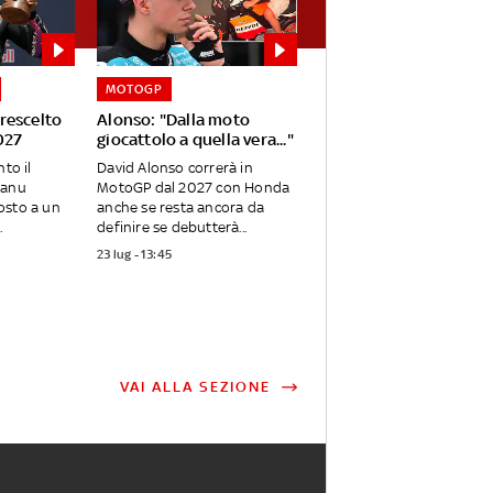
MOTOGP
rescelto
Alonso: "Dalla moto
2027
giocattolo a quella vera..."
nto il
David Alonso correrà in
Manu
MotoGP dal 2027 con Honda
osto a un
anche se resta ancora da
.
definire se debutterà...
23 lug - 13:45
VAI ALLA SEZIONE