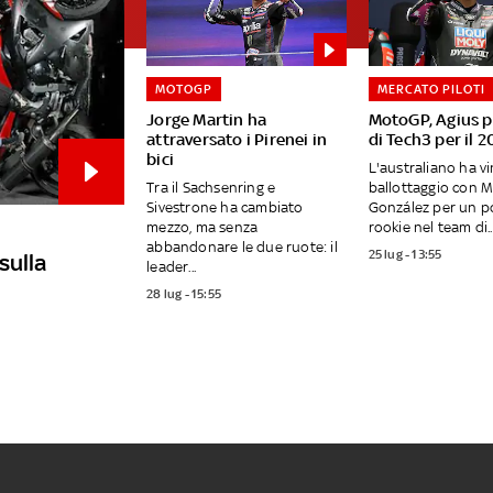
MOTOGP
MERCATO PILOTI
Jorge Martin ha
MotoGP, Agius p
attraversato i Pirenei in
di Tech3 per il 
bici
L'australiano ha vi
Tra il Sachsenring e
ballottaggio con 
Sivestrone ha cambiato
González per un p
mezzo, ma senza
rookie nel team di..
abbandonare le due ruote: il
25 lug - 13:55
sulla
leader...
28 lug - 15:55