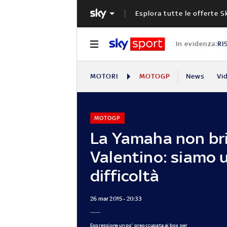
Esplora tutte le offerte S
In evidenza:
RI
MOTORI
MOTOGP
News
Vi
MOTOGP
La Yamaha non bril
Valentino: siamo u
difficoltà
26 mar 2015 - 20:33
Espressione un po' preoccupata ai box per