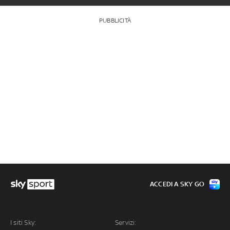
PUBBLICITÀ
ACCEDI A SKY GO
I siti Sky:
Servizi: