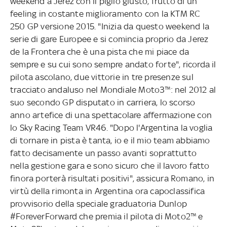
weekend a Jerez con il piglio giusto, frutto di un
feeling in costante miglioramento con la KTM RC
250 GP versione 2015. "Inizia da questo weekend la
serie di gare Europee e si comincia proprio da Jerez
de la Frontera che è una pista che mi piace da
sempre e su cui sono sempre andato forte", ricorda il
pilota ascolano, due vittorie in tre presenze sul
tracciato andaluso nel Mondiale Moto3™: nel 2012 al
suo secondo GP disputato in carriera, lo scorso
anno artefice di una spettacolare affermazione con
lo Sky Racing Team VR46. "Dopo l'Argentina la voglia
di tornare in pista è tanta, io e il mio team abbiamo
fatto decisamente un passo avanti soprattutto
nella gestione gara e sono sicuro che il lavoro fatto
finora porterà risultati positivi", assicura Romano, in
virtù della rimonta in Argentina ora capoclassifica
provvisorio della speciale graduatoria Dunlop
#ForeverForward che premia il pilota di Moto2™ e