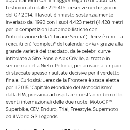
appuntamenti con il maggior seguito di pubblico,
testimoniato dalle 229.416 presenze nei tre giorni
del GP 2014. Il layout è rimasto sostanzialmente
invariato dal 1992 con i suoi 4.423 metri (4.428 metri
per le competizioni automobilistiche con
l'introduzione della "chicane Senna"). Jerez è uno tra
i circuiti più "completi" del calendario</a> grazie alla
grande varietà del tracciato, dalle celebri curve
intitolate a Sito Pons e Alex Criville, al tratto in
sequenza della Nieto-Peloqui, per arrivare a un paio
di staccate spesso risultate decisive per il verdetto
finale. Curiosità: Jerez de la Frontera è stata eletta
per il 2015 "Capitale Mondiale del Motociclismo"
dalla FIM, prossima ad ospitare quest'anno ben otto
eventi internazionali delle due ruote: MotoGP™,
Superbike, CEV, Enduro, Trial, Freestyle, Supermoto
ed il World GP Legends.