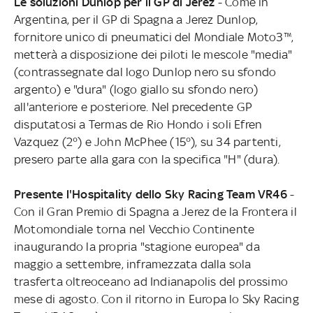
Le soluzioni Dunlop per il GP di Jerez
- Come in
Argentina, per il GP di Spagna a Jerez Dunlop,
fornitore unico di pneumatici del Mondiale Moto3™,
metterà a disposizione dei piloti le mescole "media"
(contrassegnate dal logo Dunlop nero su sfondo
argento) e "dura" (logo giallo su sfondo nero)
all'anteriore e posteriore. Nel precedente GP
disputatosi a Termas de Rio Hondo i soli Efren
Vazquez (2°) e John McPhee (15°), su 34 partenti,
presero parte alla gara con la specifica "H" (dura).
Presente l'Hospitality dello Sky Racing Team VR46
-
Con il Gran Premio di Spagna a Jerez de la Frontera il
Motomondiale torna nel Vecchio Continente
inaugurando la propria "stagione europea" da
maggio a settembre, inframezzata dalla sola
trasferta oltreoceano ad Indianapolis del prossimo
mese di agosto. Con il ritorno in Europa lo Sky Racing