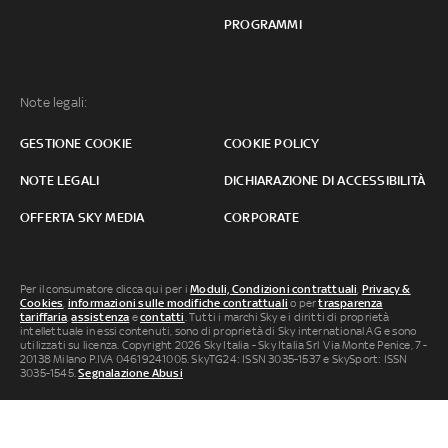
PROGRAMMI
Note legali:
GESTIONE COOKIE
COOKIE POLICY
NOTE LEGALI
DICHIARAZIONE DI ACCESSIBILITÀ
OFFERTA SKY MEDIA
CORPORATE
Per il consumatore clicca qui per i
Moduli, Condizioni contrattuali
,
Privacy &
Cookies
,
informazioni sulle modifiche contrattuali
o per
trasparenza
tariffaria
,
assistenza
e
contatti
. Tutti i marchi Sky e i diritti di proprietà
intellettuale in essi contenuti, sono di proprietà di Sky international AG e sono
utilizzati su licenza. Copyright 2026 Sky Italia - Sky Italia Srl Via Monte Penice, 7 -
20138 Milano P.IVA 04619241005. SkyTG24: ISSN 3035-1537 e SkySport: ISSN
3035-1545.
Segnalazione Abusi