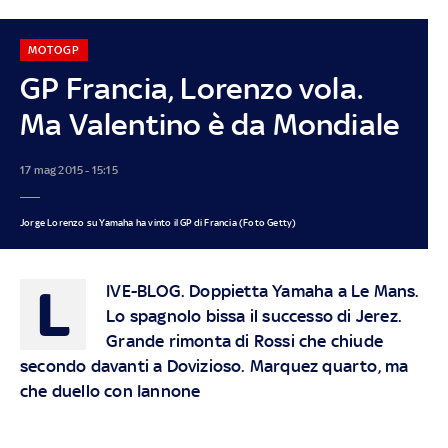
MOTOGP
GP Francia, Lorenzo vola.
Ma Valentino è da Mondiale
17 mag 2015 - 15:15
Jorge Lorenzo su Yamaha ha vinto il GP di Francia (Foto Getty)
L
IVE-BLOG
.
Doppietta Yamaha a Le Mans
.
Lo spagnolo bissa il successo di Jerez.
Grande rimonta di Rossi che chiude
secondo davanti a Dovizioso. Marquez quarto, ma
che duello con Iannone