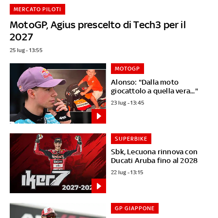
MERCATO PILOTI
MotoGP, Agius prescelto di Tech3 per il
2027
25 lug - 13:55
MOTOGP
Alonso: "Dalla moto
giocattolo a quella vera..."
23 lug - 13:45
SUPERBIKE
Sbk, Lecuona rinnova con
Ducati Aruba fino al 2028
22 lug - 13:15
GP GIAPPONE