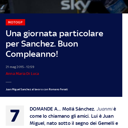
MOTOGP
Una giornata particolare
per Sanchez. Buon
Compleanno!
21 mag 2015 - 12:59
Anna Maria Di Luca
Juan Miguel Sanchez al lavoro con Romano Fenati
7
DOMANDE A... Mollá Sánchez
.
Juanmi
è
come lo chiamano gli amici. Lui è Juan
Miguel, nato sotto il segno dei Gemelli e