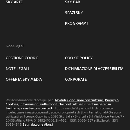
SKY ARTE
SKY BAR
SPAZI SKY
PROGRAMMI
Note legali:
GESTIONE COOKIE
COOKIE POLICY
NOTE LEGALI
DICHIARAZIONE DI ACCESSIBILITÀ
OFFERTA SKY MEDIA
CORPORATE
Per il consumatore clicca qui per i
Moduli, Condizioni contrattuali
,
Privacy &
Cookies
,
informazioni sulle modifiche contrattuali
o per
trasparenza
tariffaria
,
assistenza
e
contatti
. Tutti i marchi Sky e i diritti di proprietà
intellettuale in essi contenuti, sono di proprietà di Sky international AG e sono
utilizzati su licenza. Copyright 2026 Sky Italia - Sky Italia Srl Via Monte Penice, 7 -
20138 Milano P.IVA 04619241005. SkyTG24: ISSN 3035-1537 e SkySport: ISSN
3035-1545.
Segnalazione Abusi