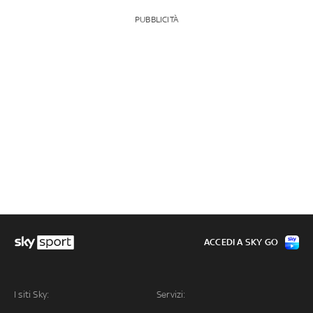
PUBBLICITÀ
ACCEDI A SKY GO
I siti Sky:
Servizi: