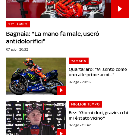
13° TEMPO
Bagnaia: "La mano fa male, userò
antidolorifici"
07 ago - 20:32
YAMAHA
Quartararo: "Mi sento come
uno alle prime armi..."
07 ago - 20:16
MIGLIOR TEMPO
Bez: "Giorni duri, grazie a chi
mi è stato vicino"
07 ago - 19:42