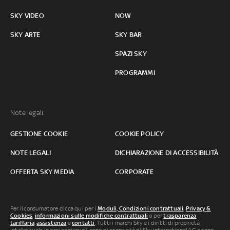
SKY VIDEO
NOW
SKY ARTE
SKY BAR
SPAZI SKY
PROGRAMMI
Note legali:
GESTIONE COOKIE
COOKIE POLICY
NOTE LEGALI
DICHIARAZIONE DI ACCESSIBILITÀ
OFFERTA SKY MEDIA
CORPORATE
Per il consumatore clicca qui per i
Moduli, Condizioni contrattuali
,
Privacy &
Cookies
,
informazioni sulle modifiche contrattuali
o per
trasparenza
tariffaria
,
assistenza
e
contatti
. Tutti i marchi Sky e i diritti di proprietà