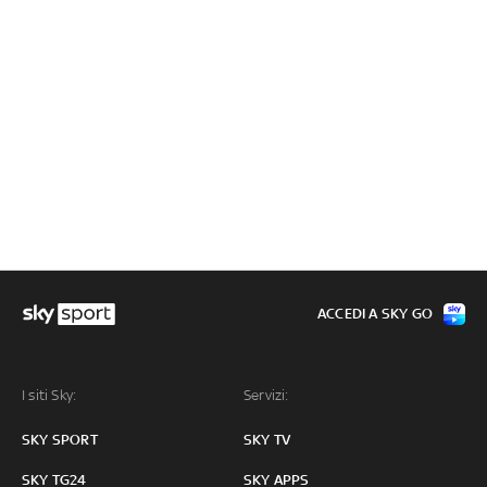
ACCEDI A SKY GO
I siti Sky:
Servizi:
SKY SPORT
SKY TV
SKY TG24
SKY APPS