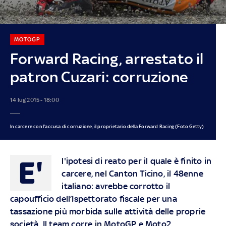
MOTOGP
Forward Racing, arrestato il
patron Cuzari: corruzione
14 lug 2015 - 18:00
In carcere con l'accusa di corruzione, il proprietario della Forward Racing (Foto Getty)
E'
l'ipotesi di reato per il quale è finito in
carcere, nel Canton Ticino, il 48enne
italiano: avrebbe corrotto il
capoufficio dell’Ispettorato fiscale per una
tassazione più morbida sulle attività delle proprie
società. Il team corre in MotoGP e Moto2