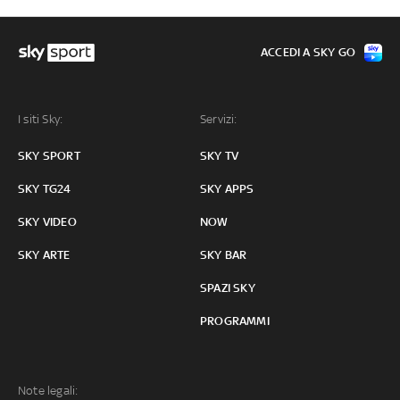
ACCEDI A SKY GO
I siti Sky:
Servizi:
SKY SPORT
SKY TV
SKY TG24
SKY APPS
SKY VIDEO
NOW
SKY ARTE
SKY BAR
SPAZI SKY
PROGRAMMI
Note legali: