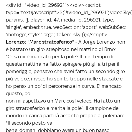
<div id="video_id_296921"></div><script
type="text/javascript">$('#video_id_296921').videoSky(
params: {}, player_id: 47, media_id: 296921, type:
'single', embed: true, webSection: 'sport', webSubSec:
'motogp', style: 'large', token: 'sky'});</script>
Lorenzo: "Marc stratosferico" -
A Jorge Lorenzo non
è bastato un giro strepitoso nel mattino di Brno:
"Cosa mi è mancato per la pole? Il mio tempo di
questa mattina ha fatto spingere più gli altri per il
pomeriggio, pensavo che avrei fatto un secondo giro
più veloce, invece ho spinto troppo nelle staccate e
ho perso un po' di percorrenza in curva. E' mancato
questo, poi
non mi aspettavo un Marc così veloce. Ha fatto un
giro stratosferico e merita la pole". Il campione del
mondo in carica partirà accanto proprio al poleman:
"Il secondo posto va
bene, domani dobbiamo avere un buon passo,