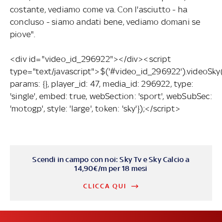
costante, vediamo come va. Con l'asciutto - ha
concluso - siamo andati bene, vediamo domani se
piove".
<div id="video_id_296922"></div><script
type="text/javascript">$('#video_id_296922').videoSky
params: {}, player_id: 47, media_id: 296922, type:
'single', embed: true, webSection: 'sport', webSubSec:
'motogp', style: 'large', token: 'sky'});</script>
Scendi in campo con noi: Sky Tv e Sky Calcio a
14,90€/m per 18 mesi
CLICCA QUI