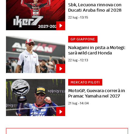
Sbk, Lecuona rinnova con
Ducati Aruba fino al 2028
22 lug - 13:15
GP GIAPPONE
Nakagami in pista a Motegi:
sarà wild card Honda
22 lug - 12:13
MERCATO PILOTI
MotoGP, Guevara correrà in
Pramac Yamaha nel 2027
21 lug - 14:04