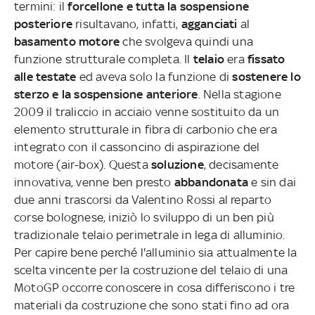
termini: il
forcellone e tutta la sospensione
posteriore
risultavano, infatti,
agganciati
al
basamento motore
che svolgeva quindi una
funzione strutturale completa. Il
telaio
era
fissato
alle
testate
ed aveva solo la funzione di
sostenere lo
sterzo e la sospensione anteriore
. Nella stagione
2009 il traliccio in acciaio venne sostituito da un
elemento strutturale in fibra di carbonio che era
integrato con il cassoncino di aspirazione del
motore (air-box). Questa
soluzione
, decisamente
innovativa, venne ben presto
abbandonata
e sin dai
due anni trascorsi da Valentino Rossi al reparto
corse bolognese, iniziò lo sviluppo di un ben più
tradizionale telaio perimetrale in lega di alluminio.
Per capire bene perché l'alluminio sia attualmente la
scelta vincente per la costruzione del telaio di una
MotoGP occorre conoscere in cosa differiscono i tre
materiali da costruzione che sono stati fino ad ora