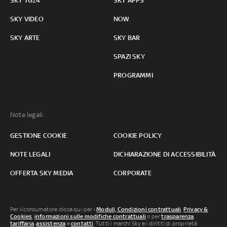
SKY TG24
SKY APPS
SKY VIDEO
NOW
SKY ARTE
SKY BAR
SPAZI SKY
PROGRAMMI
Note legali:
GESTIONE COOKIE
COOKIE POLICY
NOTE LEGALI
DICHIARAZIONE DI ACCESSIBILITÀ
OFFERTA SKY MEDIA
CORPORATE
Per il consumatore clicca qui per i
Moduli, Condizioni contrattuali
,
Privacy &
Cookies
,
informazioni sulle modifiche contrattuali
o per
trasparenza
tariffaria
,
assistenza
e
contatti
. Tutti i marchi Sky e i diritti di proprietà