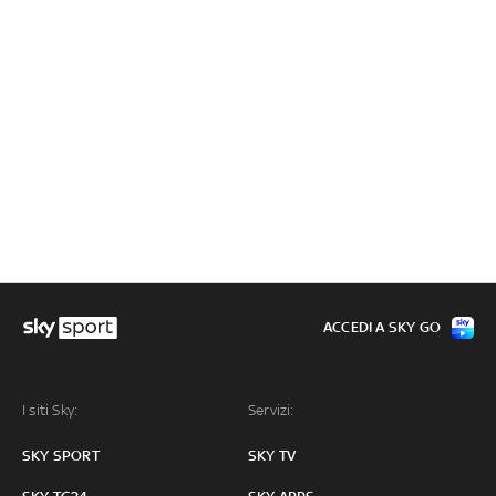
ACCEDI A SKY GO
I siti Sky:
Servizi:
SKY SPORT
SKY TV