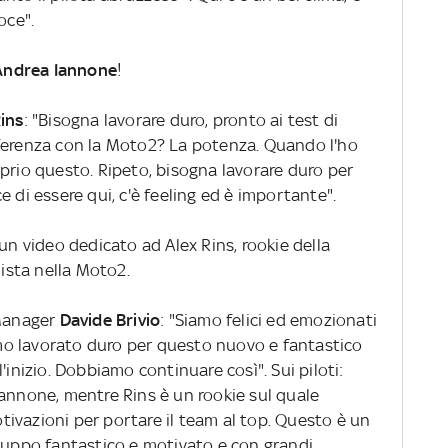
oce".
Andrea Iannone
!
ins
: "Bisogna lavorare duro, pronto ai test di
fferenza con la Moto2? La potenza. Quando l'ho
prio questo. Ripeto, bisogna lavorare duro per
ice di essere qui, c'è feeling ed è importante".
un video dedicato ad Alex Rins, rookie della
sta nella Moto2.
 Manager
Davide Brivio
: "Siamo felici ed emozionati
o lavorato duro per questo nuovo e fantastico
'inizio. Dobbiamo continuare così". Sui piloti:
Iannone, mentre Rins è un rookie sul quale
ivazioni per portare il team al top. Questo è un
gruppo fantastico e motivato e con grandi