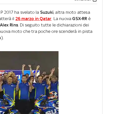
P 2017 ha svelato la
Suzuki
, altra moto attesa
tterà il
26 marzo in Qatar
. La nuova
GSX-RR
è
e
Alex Rins
. Di seguito tutte le dichiarazioni dei
a nuova moto che tra poche ore scenderà in pista
).