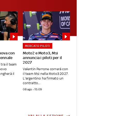
MERCATO PILOTI
nnova con
Moto2 e Moto3, Msi
iennale
annuncia i piloti per il
2027
tra il team
nnovo
Valentin Perrone correrà con
ungherà il
il team Msi nella Moto3 2027.
L'argentino ha firmato un
contratto...
08 ago - 15:09
VAI ALLA SEZIONE