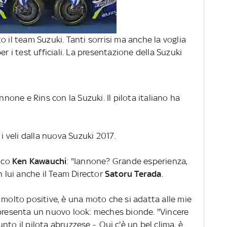
o il team Suzuki. Tanti sorrisi ma anche la voglia
er i test ufficiali. La presentazione della Suzuki
annone e Rins con la Suzuki. Il pilota italiano ha
 i veli dalla nuova Suzuki 2017.
nico
Ken Kawauchi
: "Iannone? Grande esperienza,
n lui anche il Team Director
Satoru Terada
.
 molto positive, è una moto che si adatta alle mie
 presenta un nuovo look: meches bionde. "Vincere
to il pilota abruzzese -. Qui c'è un bel clima, è