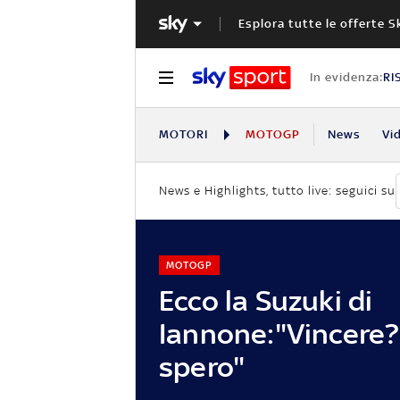
Esplora tutte le offerte S
In evidenza:
RI
MOTORI
MOTOGP
News
Vi
News e Highlights, tutto live: seguici su
MOTOGP
Ecco la Suzuki di
Iannone:"Vincere?
spero"