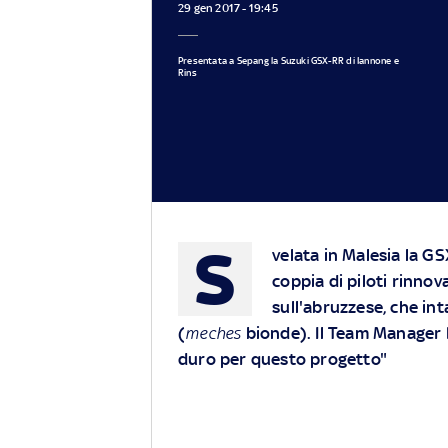
29 gen 2017 - 19:45
Presentata a Sepang la Suzuki GSX-RR di Iannone e
Rins
S
velata in Malesia la
GS
coppia di piloti rinno
sull'abruzzese, che in
(
meches
bionde). Il Team Manager 
duro per questo progetto"