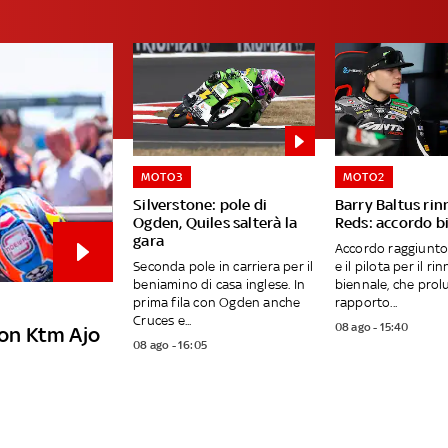
MOTO3
MOTO2
Silverstone: pole di
Barry Baltus ri
Ogden, Quiles salterà la
Reds: accordo b
gara
Accordo raggiunto 
Seconda pole in carriera per il
e il pilota per il ri
beniamino di casa inglese. In
biennale, che prol
prima fila con Ogden anche
rapporto...
Cruces e...
08 ago - 15:40
con Ktm Ajo
08 ago - 16:05