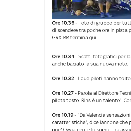
Ore 10.36 -
Foto di gruppo per tutt
di scendere tra poche ore in pista p
GRX-RR termina qui.
Ore 10.34
- Scatti fotografici per I
anche baciato la sua nuova moto.
Ore 10.32
- I due piloti hanno tolto
Ore 10.27
- Parola al Direttore Tec
pilota tosto. Rins è un talento". Co
Ore 10.19
- "Da Valencia sensazioni
caratteristiche", dice Iannone che
qui? Ovviamente lo spero - ha aggiun