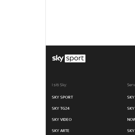
I siti Sky:
Serv
SKY SPORT
SKY
SKY TG24
SKY
SKY VIDEO
NO
SKY ARTE
SKY