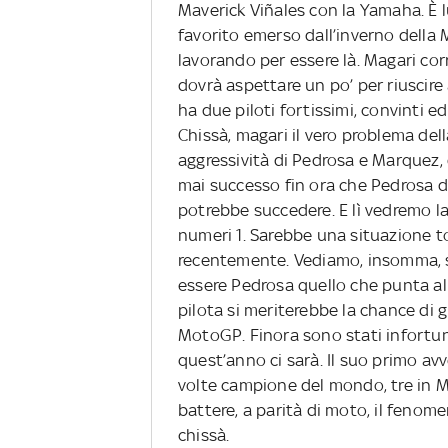
Maverick Viñales con la Yamaha. È lu
favorito emerso dall’inverno della
lavorando per essere là. Magari corr
dovrà aspettare un po’ per riuscire
ha due piloti fortissimi, convinti ed
Chissà, magari il vero problema del
aggressività di Pedrosa e Marquez, di
mai successo fin ora che Pedrosa d
potrebbe succedere. E lì vedremo l
numeri 1. Sarebbe una situazione 
recentemente. Vediamo, insomma, 
essere Pedrosa quello che punta al 
pilota si meriterebbe la chance di g
MotoGP. Finora sono stati infortuni
quest’anno ci sarà. Il suo primo a
volte campione del mondo, tre in M
battere, a parità di moto, il fenome
chissà.