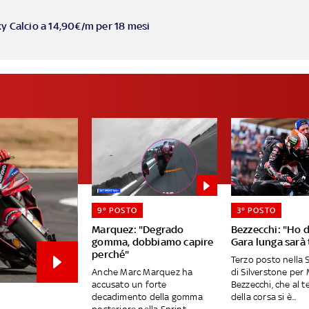
ky Calcio a 14,90€/m per 18 mesi
9° POSTO
3° POSTO
Marquez: "Degrado
Bezzecchi: "Ho d
gomma, dobbiamo capire
Gara lunga sarà 
perché"
Terzo posto nella 
Anche Marc Marquez ha
di Silverstone per
accusato un forte
Bezzecchi, che al 
decadimento della gomma
della corsa si è...