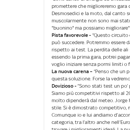
promettere che miglioreremo gara d
Desmosedici e la moto, dal canto su
muscolarmente non sono mai stato 
"buonino" ma possiamo migliorare"
Pista favorevole -
“Questo circuito 
può succedere. Potremmo essere dav
rispetto ai test. La perdita delle a
essendo la prima gara, potrei paga
voglio iniziare senza pormi limiti o f
La nuova carena –
“Penso che un po
questa soluzione. Forse la vedrem
Dovizioso -
“Sono stati test un po’ p
Siamo più competitivi rispetto al 20
molto dipenderà dal meteo. Jorge h
stile. Si è dimostrato competitivo, 
Comunque io e lui andiamo d’accor
categoria, tra l’altro anche nell’Eu
trovare i miglioramenti ideali. La 