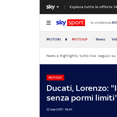
Esplora tutte le offerte S
In evidenza:
RI
MOTORI
MOTOGP
News
Vi
News e Highlights, tutto live: seguici su
MOTOGP
Ducati, Lorenzo: "I
senza pormi limiti
22 mar 2017 - 16:41