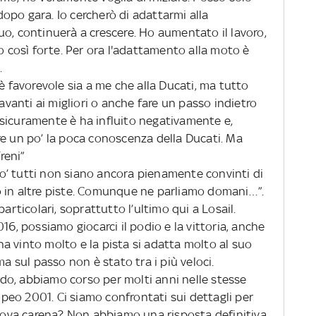
opo gara. Io cercherò di adattarmi alla
o, continuerà a crescere. Ho aumentato il lavoro,
così forte. Per ora l'adattamento alla moto è
.
è favorevole sia a me che alla Ducati, ma tutto
anti ai migliori o anche fare un passo indietro
li sicuramente è ha influito negativamente e,
re un po’ la poca conoscenza della Ducati. Ma
reni”
’ tutti non siano ancora pienamente convinti di
o in altre piste. Comunque ne parliamo domani…”.
articolari, soprattutto l’ultimo qui a Losail.
16, possiamo giocarci il podio e la vittoria, anche
a vinto molto e la pista si adatta molto al suo
ma sul passo non è stato tra i più veloci.
do, abbiamo corso per molti anni nelle stesse
ropeo 2001. Ci siamo confrontati sui dettagli per
nuova carena? Non abbiamo una risposta definitiva,