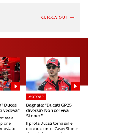
CLICCA QUI
MOTOGP
a? Ducati
Bagnaia: "Ducati GP25
si vedeva"
diversa? Non serviva
Stoner"
asciata a
mpione
Il pilota Ducati torna sulle
nifestato
dichiarazioni di Casey Stoner,