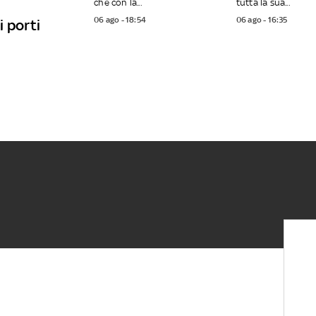
che con la...
tutta la sua...
06 ago - 18:54
06 ago - 16:35
 porti