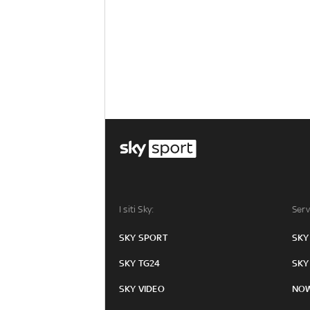
I siti Sky:
Serv
SKY SPORT
SKY
SKY TG24
SKY
SKY VIDEO
NO