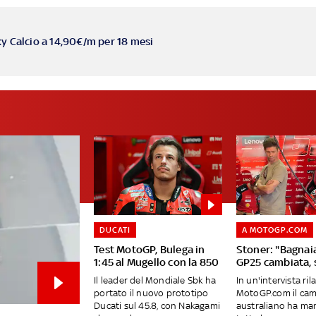
ky Calcio a 14,90€/m per 18 mesi
DUCATI
A MOTOGP.COM
Test MotoGP, Bulega in
Stoner: "Bagnai
1:45 al Mugello con la 850
GP25 cambiata, 
Il leader del Mondiale Sbk ha
In un'intervista ril
portato il nuovo prototipo
MotoGP.com il ca
Ducati sul 45.8, con Nakagami
australiano ha ma