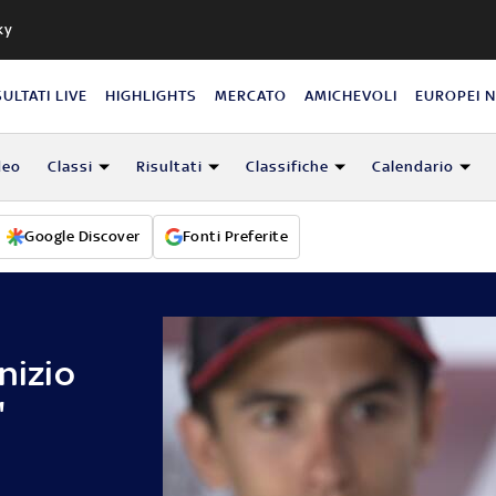
ky
SULTATI LIVE
HIGHLIGHTS
MERCATO
AMICHEVOLI
EUROPEI 
deo
Classi
Risultati
Classifiche
Calendario
Google Discover
Fonti Preferite
nizio
"