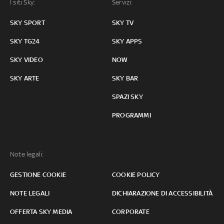
I siti Sky:
Servizi:
SKY SPORT
SKY TV
SKY TG24
SKY APPS
SKY VIDEO
NOW
SKY ARTE
SKY BAR
SPAZI SKY
PROGRAMMI
Note legali:
GESTIONE COOKIE
COOKIE POLICY
NOTE LEGALI
DICHIARAZIONE DI ACCESSIBILITÀ
OFFERTA SKY MEDIA
CORPORATE