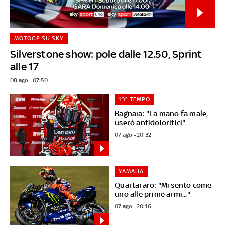
MOTOGP SU SKY
Silverstone show: pole dalle 12.50, Sprint
alle 17
08 ago - 07:50
13° TEMPO
Bagnaia: "La mano fa male,
userò antidolorifici"
07 ago - 20:32
YAMAHA
Quartararo: "Mi sento come
uno alle prime armi..."
07 ago - 20:16