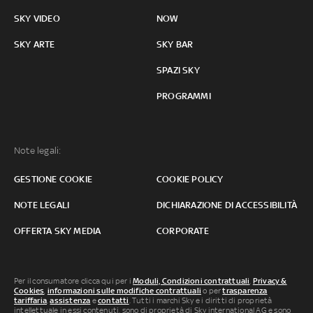
SKY VIDEO
NOW
SKY ARTE
SKY BAR
SPAZI SKY
PROGRAMMI
Note legali:
GESTIONE COOKIE
COOKIE POLICY
NOTE LEGALI
DICHIARAZIONE DI ACCESSIBILITÀ
OFFERTA SKY MEDIA
CORPORATE
Per il consumatore clicca qui per i
Moduli, Condizioni contrattuali
,
Privacy &
Cookies
,
informazioni sulle modifiche contrattuali
o per
trasparenza
tariffaria
,
assistenza
e
contatti
. Tutti i marchi Sky e i diritti di proprietà
intellettuale in essi contenuti, sono di proprietà di Sky international AG e sono