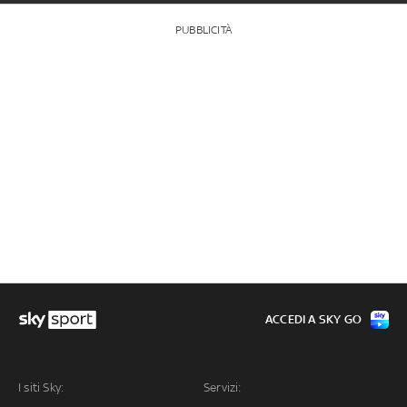
PUBBLICITÀ
ACCEDI A SKY GO
I siti Sky:
Servizi: