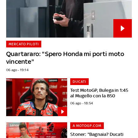
MERCATO PILOTI
Quartararo: "Spero Honda mi porti moto
vincente"
06 ago - 19:14
DUCATI
Test MotoGP, Bulega in 1:45
al Mugello con la 850
06 ago - 18:54
A MOTOGP.COM
Stoner: "Bagnaia? Ducati