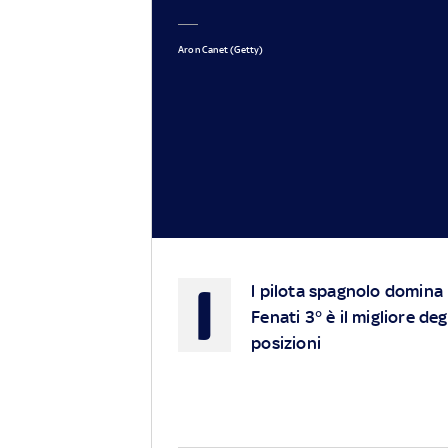
Aron Canet (Getty)
I
l pilota spagnolo domina 
Fenati 3° è il migliore de
posizioni