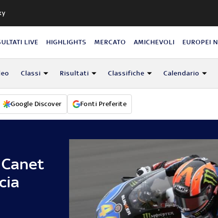
ky
SULTATI LIVE
HIGHLIGHTS
MERCATO
AMICHEVOLI
EUROPEI 
deo
Classi
Risultati
Classifiche
Calendario
Google Discover
Fonti Preferite
 Canet
scia