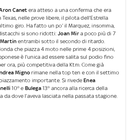
Aron Canet
era atteso a una conferma che era
xas, nelle prove libere, il pilota dell’Estrella
ultimo giro. Ha fatto un po’ il Marquez, insomma,
istacchi si sono ridotti:
Joan Mir
a poco più di 7
 Martin
entrambi sotto il secondo di ritardo.
onda che piazza 4 moto nelle prime 4 posizioni,
ponese è l’unica ad essere salita sul podio fino
per ora, più competitiva della Ktm. Come già
ndrea Migno
rimane nella top ten e con il settimo
piazzamento importante. Si rivede
Enea
nelli
10° e
Bulega
13° ancora alla ricerca della
sa da dove l’aveva lasciata nella passata stagione.