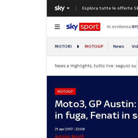
Esplora tutte le offerte S
In evidenza:
RI
MOTORI
MOTOGP
News
Vi
News e Highlights, tutto live: seguici su
MOTOGP
Moto3, GP Austin:
in fuga, Fenati in 
21 apr 2017 - 22:08
Antonio Boselli