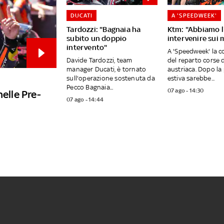
DUCATI
A 'SPEEDWEEK'
Tardozzi: "Bagnaia ha
Ktm: "Abbiamo l
subito un doppio
intervenire sui 
intervento"
A 'Speedweek' la 
Davide Tardozzi, team
del reparto corse d
manager Ducati, è tornato
austriaca. Dopo la
sull'operazione sostenuta da
estiva sarebbe...
Pecco Bagnaia...
07 ago - 14:30
nelle Pre-
07 ago - 14:44