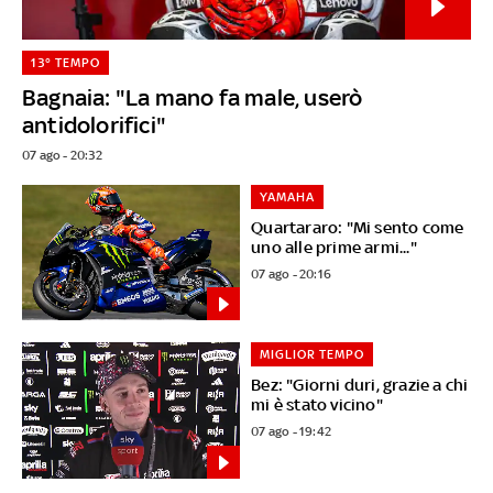
13° TEMPO
Bagnaia: "La mano fa male, userò
antidolorifici"
07 ago - 20:32
YAMAHA
Quartararo: "Mi sento come
uno alle prime armi..."
07 ago - 20:16
MIGLIOR TEMPO
Bez: "Giorni duri, grazie a chi
mi è stato vicino"
07 ago - 19:42