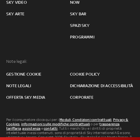
SKY VIDEO
NOW
SKY ARTE
SKY BAR
SPAZI SKY
PROGRAMMI
Note legali:
GESTIONE COOKIE
COOKIE POLICY
NOTE LEGALI
DICHIARAZIONE DI ACCESSIBILITÀ
OFFERTA SKY MEDIA
CORPORATE
Per il consumatore clicca qui per i
Moduli, Condizioni contrattuali
,
Privacy &
Cookies
,
informazioni sulle modifiche contrattuali
o per
trasparenza
tariffaria
,
assistenza
e
contatti
. Tutti i marchi Sky e i diritti di proprietà
intellettuale in essi contenuti, sono di proprietà di Sky international AG e sono
utilizzati su licenza. Copyright 2026 Sky Italia - Sky Italia Srl Via Monte Penice, 7 -