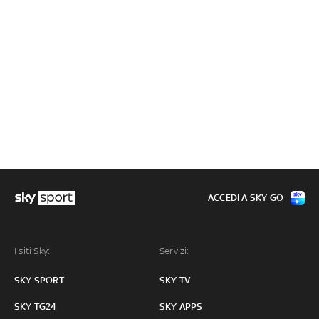
ACCEDI A SKY GO
I siti Sky:
Servizi:
SKY SPORT
SKY TV
SKY TG24
SKY APPS