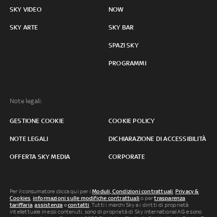
SKY VIDEO
NOW
SKY ARTE
SKY BAR
SPAZI SKY
PROGRAMMI
Note legali:
GESTIONE COOKIE
COOKIE POLICY
NOTE LEGALI
DICHIARAZIONE DI ACCESSIBILITÀ
OFFERTA SKY MEDIA
CORPORATE
Per il consumatore clicca qui per i
Moduli, Condizioni contrattuali
,
Privacy &
Cookies
,
informazioni sulle modifiche contrattuali
o per
trasparenza
tariffaria
,
assistenza
e
contatti
. Tutti i marchi Sky e i diritti di proprietà
intellettuale in essi contenuti, sono di proprietà di Sky international AG e sono