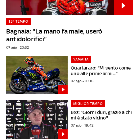
13° TEMPO
Bagnaia: "La mano fa male, userò
antidolorifici"
07 ago - 20:32
YAMAHA
Quartararo: "Mi sento come
uno alle prime armi..."
07 ago - 20:16
MIGLIOR TEMPO
Bez: "Giorni duri, grazie a chi
mi è stato vicino"
07 ago - 19:42