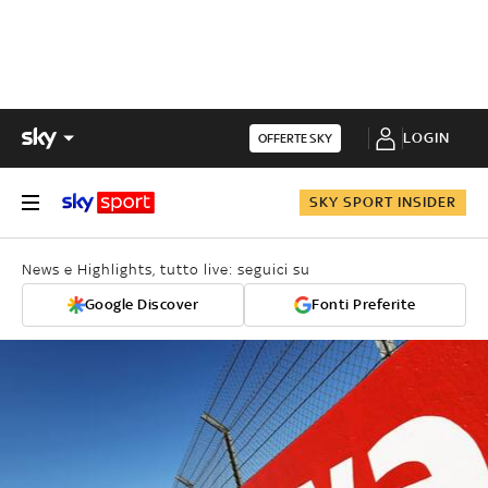
LOGIN
OFFERTE SKY
SKY SPORT INSIDER
News e Highlights, tutto live: seguici su
Google Discover
Fonti Preferite