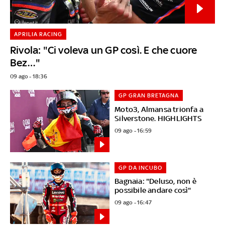
APRILIA RACING
Rivola: "Ci voleva un GP così. E che cuore
Bez…"
09 ago - 18:36
GP GRAN BRETAGNA
Moto3, Almansa trionfa a
Silverstone. HIGHLIGHTS
09 ago - 16:59
GP DA INCUBO
Bagnaia: "Deluso, non è
possibile andare così"
09 ago - 16:47