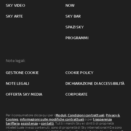
SKY VIDEO
NOW
SKY ARTE
SKY BAR
SPAZI SKY
PROGRAMMI
Note legali:
GESTIONE COOKIE
COOKIE POLICY
NOTE LEGALI
DICHIARAZIONE DI ACCESSIBILITÀ
OFFERTA SKY MEDIA
CORPORATE
Per il consumatore clicca qui per i
Moduli, Condizioni contrattuali
,
Privacy &
Cookies
,
informazioni sulle modifiche contrattuali
o per
trasparenza
tariffaria
,
assistenza
e
contatti
. Tutti i marchi Sky e i diritti di proprietà
intellettuale in essi contenuti, sono di proprietà di Sky international AG e sono