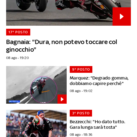
17° POSTO
Bagnaia: "Dura, non potevo toccare col
ginocchio"
08 ago - 19:20
9° POSTO
Marquez: "Degrado gomma,
dobbiamo capire perché"
08 ago - 19:02
3° POSTO
Bezzecchi: "Ho dato tutto.
Gara lunga sarà tosta"
08 ago - 18:36