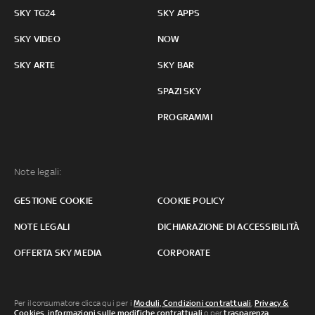
SKY TG24
SKY APPS
SKY VIDEO
NOW
SKY ARTE
SKY BAR
SPAZI SKY
PROGRAMMI
Note legali:
GESTIONE COOKIE
COOKIE POLICY
NOTE LEGALI
DICHIARAZIONE DI ACCESSIBILITÀ
OFFERTA SKY MEDIA
CORPORATE
Per il consumatore clicca qui per i
Moduli, Condizioni contrattuali
,
Privacy &
Cookies
,
informazioni sulle modifiche contrattuali
o per
trasparenza