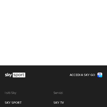
ACCEDI A SKY GO
I siti Sky:
Servizi:
SKY SPORT
SKY TV