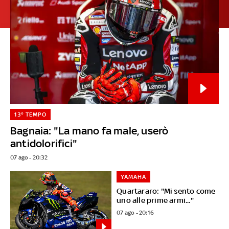
13° TEMPO
Bagnaia: "La mano fa male, userò
antidolorifici"
07 ago - 20:32
YAMAHA
Quartararo: "Mi sento come
uno alle prime armi..."
07 ago - 20:16