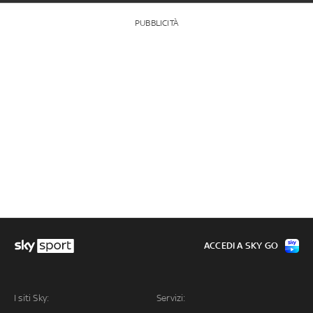
PUBBLICITÀ
ACCEDI A SKY GO
I siti Sky:
Servizi: