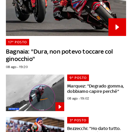
17° POSTO
Bagnaia: "Dura, non potevo toccare col
ginocchio"
08 ago - 19:20
9° POSTO
Marquez: "Degrado gomma,
dobbiamo capire perché"
08 ago - 19:02
3° POSTO
Bezzecchi: "Ho dato tutto.