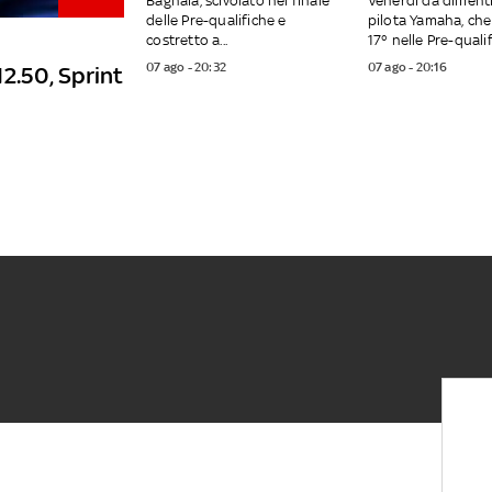
Bagnaia, scivolato nel finale
Venerdì da dimenti
delle Pre-qualifiche e
pilota Yamaha, che
costretto a...
17° nelle Pre-qualifi
07 ago - 20:32
07 ago - 20:16
12.50, Sprint