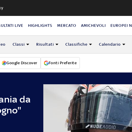
ky
SULTATI LIVE
HIGHLIGHTS
MERCATO
AMICHEVOLI
EUROPEI 
deo
Classi
Risultati
Classifiche
Calendario
Google Discover
Fonti Preferite
ania da
ogno"