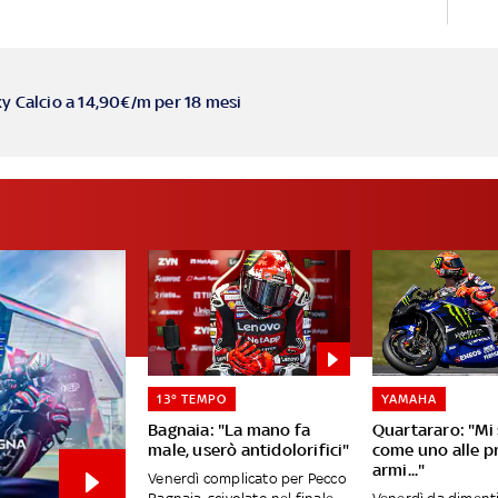
ky Calcio a 14,90€/m per 18 mesi
13° TEMPO
YAMAHA
Bagnaia: "La mano fa
Quartararo: "Mi
male, userò antidolorifici"
come uno alle p
armi..."
Venerdì complicato per Pecco