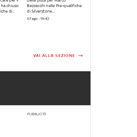
care per il
della pista per Marco
 ha chiuso
Bezzecchi nelle Pre-qualifiche
che di...
di Silverstone....
07 ago - 19:42
VAI ALLA SEZIONE
PUBBLICITÀ