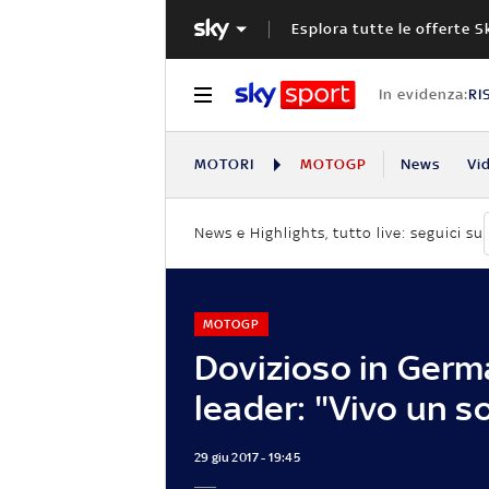
Esplora tutte le offerte S
In evidenza:
RI
MOTORI
MOTOGP
News
Vi
News e Highlights, tutto live: seguici su
MOTOGP
Dovizioso in Germ
leader: "Vivo un s
29 giu 2017 - 19:45