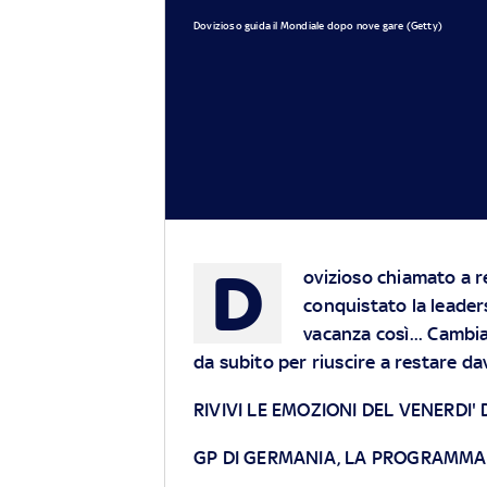
Dovizioso guida il Mondiale dopo nove gare (Getty)
D
ovizioso chiamato a re
conquistato la leader
vacanza così... Camb
da subito per riuscire a restare da
RIVIVI LE EMOZIONI DEL VENERDI' 
GP DI GERMANIA, LA PROGRAMMA