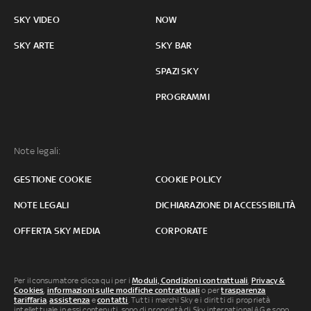
SKY VIDEO
NOW
SKY ARTE
SKY BAR
SPAZI SKY
PROGRAMMI
Note legali:
GESTIONE COOKIE
COOKIE POLICY
NOTE LEGALI
DICHIARAZIONE DI ACCESSIBILITÀ
OFFERTA SKY MEDIA
CORPORATE
Per il consumatore clicca qui per i
Moduli, Condizioni contrattuali
,
Privacy &
Cookies
,
informazioni sulle modifiche contrattuali
o per
trasparenza
tariffaria
,
assistenza
e
contatti
. Tutti i marchi Sky e i diritti di proprietà
intellettuale in essi contenuti, sono di proprietà di Sky international AG e sono