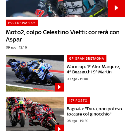
ESCLUSIVA SKY
Moto2, colpo Celestino Vietti: correrà con
Aspar
09 ago - 12:16
GP GRAN BRETAGNA
Warm up: 1° Alex Marquez,
4° Bezzecchi 9° Martin
09 ago - 11:00
17° POSTO
Bagnaia: "Dura, non potevo
toccare col ginocchio"
08 ago - 19:20