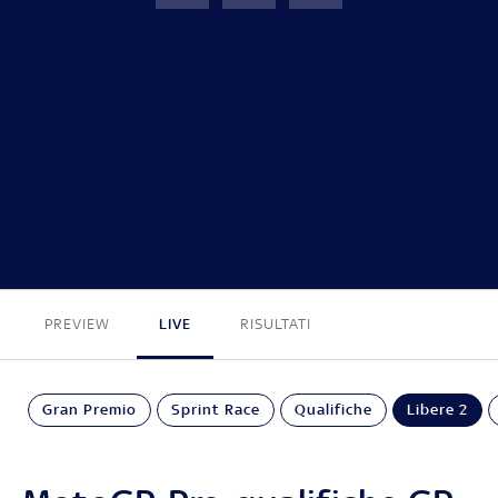
GP Olanda
FINE
PREVIEW
LIVE
RISULTATI
Gran Premio
Sprint Race
Qualifiche
Libere 2