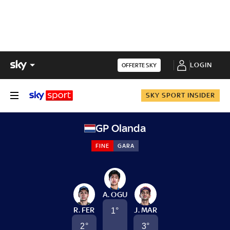
LOGIN
OFFERTE SKY
SKY SPORT INSIDER
GP Olanda
FINE
GARA
A. OGU
R. FER
J. MAR
1
°
2
°
3
°