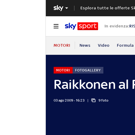
Esplora tutte le offerte S
In evidenza:
RI
MOTORI
News
Video
Formula 
MOTORI
FOTOGALLERY
Raikkonen al R
03 ago 2009 - 16:23
9 foto