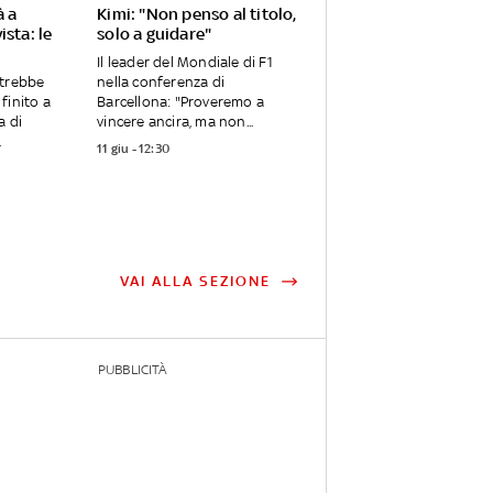
à a
Kimi: "Non penso al titolo,
ista: le
solo a guidare"
Il leader del Mondiale di F1
otrebbe
nella conferenza di
finito a
Barcellona: "Proveremo a
a di
vincere ancira, ma non...
.
11 giu - 12:30
VAI ALLA SEZIONE
PUBBLICITÀ