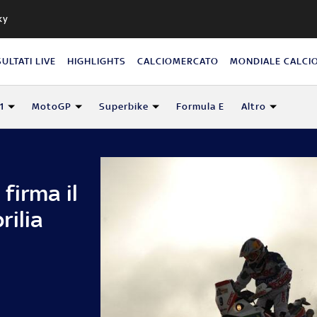
ky
SULTATI LIVE
HIGHLIGHTS
CALCIOMERCATO
MONDIALE CALCI
1
MotoGP
Superbike
Formula E
Altro
firma il
rilia