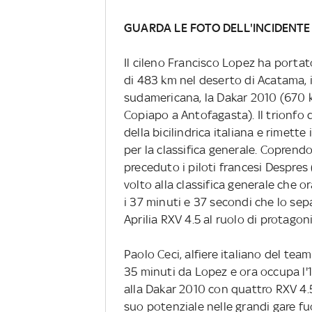
GUARDA LE FOTO DELL'INCIDENTE
Il cileno Francisco Lopez ha portato
di 483 km nel deserto di Acatama, i
sudamericana, la Dakar 2010 (670 km
Copiapo a Antofagasta). Il trionfo 
della bicilindrica italiana e rimette
per la classifica generale. Coprendo
preceduto i piloti francesi Despre
volto alla classifica generale che o
i 37 minuti e 37 secondi che lo se
Aprilia RXV 4.5 al ruolo di protago
Paolo Ceci, alfiere italiano del team 
35 minuti da Lopez e ora occupa l'11
alla Dakar 2010 con quattro RXV 4.5
suo potenziale nelle grandi gare fuo