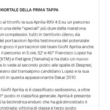
 MORTALE DELLA PRIMA TAPPA
 al trionfo la sua Aprilia RXV 4.5 su un percorso
n una delle "speciali" più dure della maratona
 complessivi, tutti in territorio cileno, da
del portacolori Aprilia testimonia del potenziale
 in gioco il portacolori del team Giofil Aprilia anche
 il percorso in 5 ore, 52' e 40" Francisco Lopez ha
s (KTM) e Fretigne (Yamaha) e ha dato un nuovo
ra lo vede al secondo posto alle spalle di Despres;
parano dal transalpino candidano Lopez e la sua
nisti in questa appassionante Dakar 2010.
Giofil Aprilia si è classificato sedicesimo, a oltre
° posto in classifica generale. Aprilia è presente
 la bicilindrica enduro che ha già dimostrato il
ristrada: vittoria di classe e terzo posto