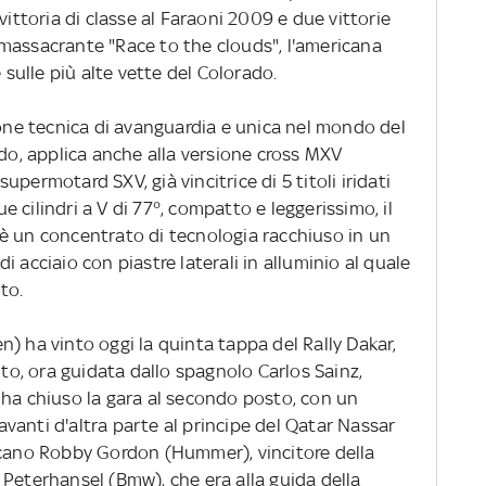
vittoria di classe al Faraoni 2009 e due vittorie
massacrante "Race to the clouds", l'americana
 sulle più alte vette del Colorado.
ione tecnica di avanguardia e unica nel mondo del
ndo, applica anche alla versione cross MXV
permotard SXV, già vincitrice di 5 titoli iridati
 cilindri a V di 77°, compatto e leggerissimo, il
è un concentrato di tecnologia racchiuso in un
 di acciaio con piastre laterali in alluminio al quale
to.
) ha vinto oggi la quinta tappa del Rally Dakar,
uto, ora guidata dallo spagnolo Carlos Sainz,
 ha chiuso la gara al secondo posto, con un
davanti d'altra parte al principe del Qatar Nassar
icano Robby Gordon (Hummer), vincitore della
 Peterhansel (Bmw), che era alla guida della