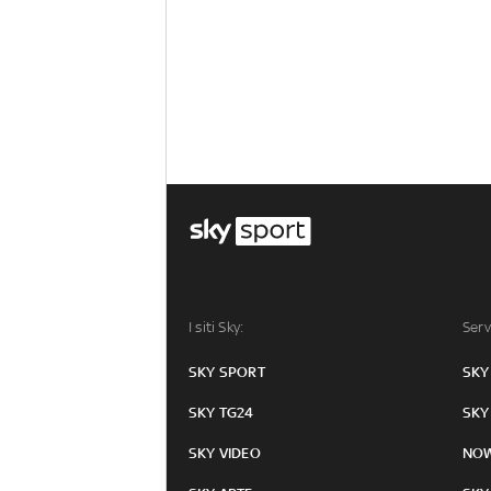
I siti Sky:
Serv
SKY SPORT
SKY
SKY TG24
SKY
SKY VIDEO
NO