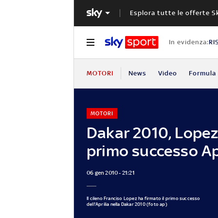
Esplora tutte le offerte S
In evidenza:
RI
MOTORI
News
Video
Formula 
MOTORI
Dakar 2010, Lopez 
primo successo Ap
06 gen 2010 - 21:21
Il cileno Franciso Lopez ha firmato il primo successo
dell'Aprilia nella Dakar 2010 (foto ap)