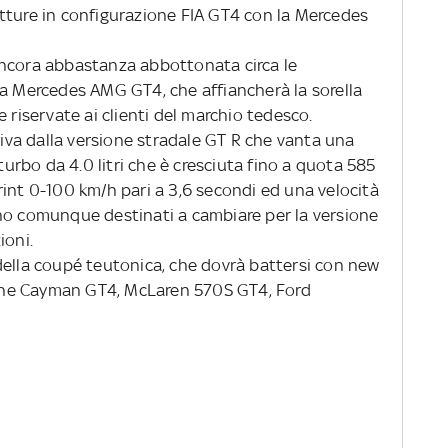
tture in configurazione FIA GT4 con la Mercedes
ancora abbastanza abbottonata circa le
va Mercedes AMG GT4, che affiancherà la sorella
 riservate ai clienti del marchio tedesco.
eriva dalla versione stradale GT R che vanta una
rbo da 4.0 litri che è cresciuta fino a quota 585
rint 0-100 km/h pari a 3,6 secondi ed una velocità
no comunque destinati a cambiare per la versione
ioni.
della coupé teutonica, che dovrà battersi con new
he Cayman GT4, McLaren 570S GT4, Ford