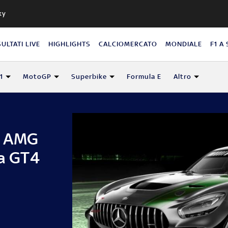
ky
SULTATI LIVE
HIGHLIGHTS
CALCIOMERCATO
MONDIALE
F1 A
1
MotoGP
Superbike
Formula E
Altro
a AMG
la GT4