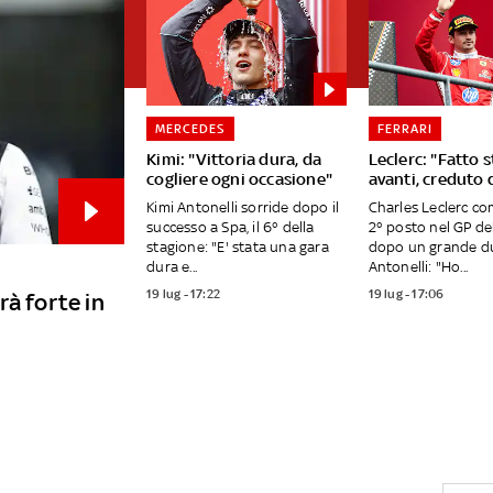
MERCEDES
FERRARI
Kimi: "Vittoria dura, da
Leclerc: "Fatto 
cogliere ogni occasione"
avanti, creduto 
Kimi Antonelli sorride dopo il
Charles Leclerc co
successo a Spa, il 6° della
2° posto nel GP de
stagione: "E' stata una gara
dopo un grande du
dura e...
Antonelli: "Ho...
19 lug - 17:22
19 lug - 17:06
rà forte in