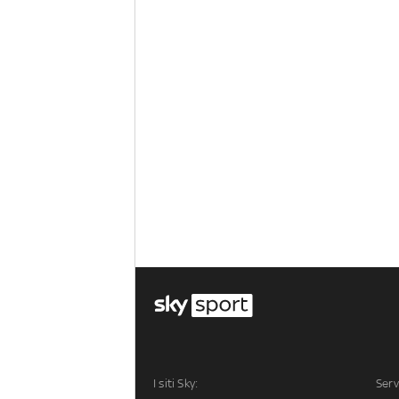
I siti Sky:
Serv