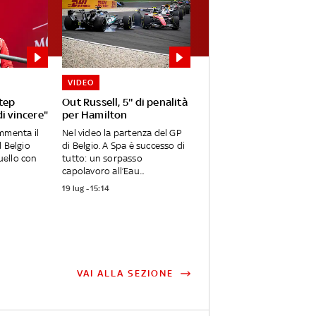
VIDEO
step
Out Russell, 5'' di penalità
di vincere"
per Hamilton
mmenta il
Nel video la partenza del GP
l Belgio
di Belgio. A Spa è successo di
ello con
tutto: un sorpasso
capolavoro all’Eau...
19 lug - 15:14
VAI ALLA SEZIONE